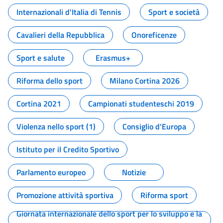
Internazionali d'Italia di Tennis
Sport e società
Cavalieri della Repubblica
Onoreficenze
Sport e salute
Erasmus+
Riforma dello sport
Milano Cortina 2026
Cortina 2021
Campionati studenteschi 2019
Violenza nello sport (1)
Consiglio d'Europa
Istituto per il Credito Sportivo
Parlamento europeo
Notizie
Promozione attività sportiva
Riforma sport
Giornata internazionale dello sport per lo sviluppo e la