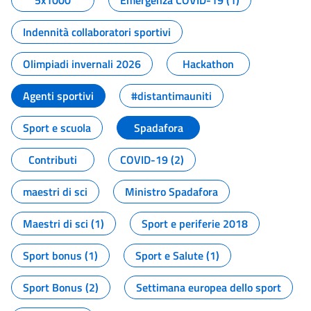
5x1000
Emergenza COVID-19 (1)
Indennità collaboratori sportivi
Olimpiadi invernali 2026
Hackathon
Agenti sportivi
#distantimauniti
Sport e scuola
Spadafora
Contributi
COVID-19 (2)
maestri di sci
Ministro Spadafora
Maestri di sci (1)
Sport e periferie 2018
Sport bonus (1)
Sport e Salute (1)
Sport Bonus (2)
Settimana europea dello sport