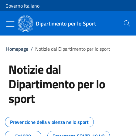
Vai al contenuto
Vai alla navigazione del sito
Governo Italiano
Dipartimento per lo Sport
Cerca
Homepage
/
Notizie dal Dipartimento per lo sport
Notizie dal
Dipartimento per lo
sport
Tutti i contenuti della pagina No
Prevenzione della violenza nello sport