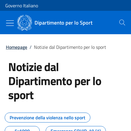
Vai al contenuto
Vai alla navigazione del sito
Governo Italiano
Dipartimento per lo Sport
Cerca
Homepage
/
Notizie dal Dipartimento per lo sport
Notizie dal
Dipartimento per lo
sport
Tutti i contenuti della pagina No
Prevenzione della violenza nello sport