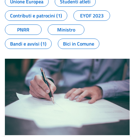
Unione Europea
Studenti atleti
Contributi e patrocini (1)
EYOF 2023
PNRR
Ministro
Bandi e avvisi (1)
Bici in Comune