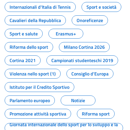
Internazionali d'Italia di Tennis
Sport e società
Cavalieri della Repubblica
Onoreficenze
Sport e salute
Erasmus+
Riforma dello sport
Milano Cortina 2026
Cortina 2021
Campionati studenteschi 2019
Violenza nello sport (1)
Consiglio d'Europa
Istituto per il Credito Sportivo
Parlamento europeo
Notizie
Promozione attività sportiva
Riforma sport
Giornata internazionale dello sport per lo sviluppo e la