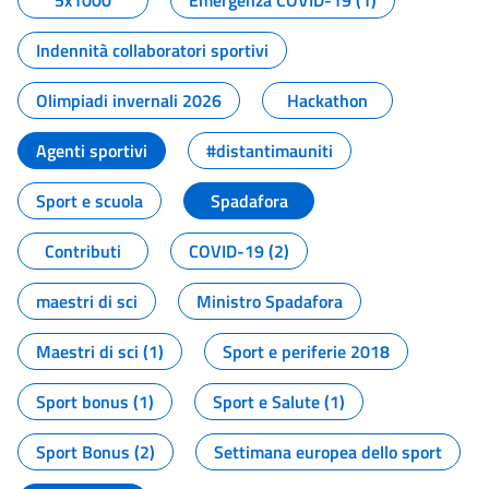
5x1000
Emergenza COVID-19 (1)
Indennità collaboratori sportivi
Olimpiadi invernali 2026
Hackathon
Agenti sportivi
#distantimauniti
Sport e scuola
Spadafora
Contributi
COVID-19 (2)
maestri di sci
Ministro Spadafora
Maestri di sci (1)
Sport e periferie 2018
Sport bonus (1)
Sport e Salute (1)
Sport Bonus (2)
Settimana europea dello sport