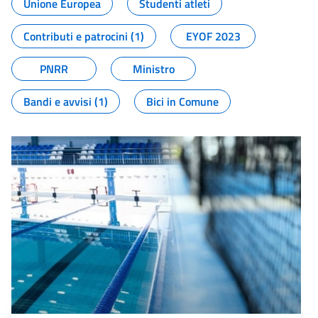
Unione Europea
Studenti atleti
Contributi e patrocini (1)
EYOF 2023
PNRR
Ministro
Bandi e avvisi (1)
Bici in Comune