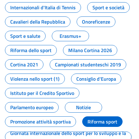
Internazionali d'Italia di Tennis
Sport e società
Cavalieri della Repubblica
Onoreficenze
Sport e salute
Erasmus+
Riforma dello sport
Milano Cortina 2026
Cortina 2021
Campionati studenteschi 2019
Violenza nello sport (1)
Consiglio d'Europa
Istituto per il Credito Sportivo
Parlamento europeo
Notizie
Promozione attività sportiva
Riforma sport
Giornata internazionale dello sport per lo sviluppo e la