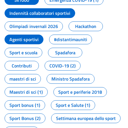
5x1000
Emergenza COVID-19 (1)
Indennità collaboratori sportivi
Olimpiadi invernali 2026
Hackathon
Agenti sportivi
#distantimauniti
Sport e scuola
Spadafora
Contributi
COVID-19 (2)
maestri di sci
Ministro Spadafora
Maestri di sci (1)
Sport e periferie 2018
Sport bonus (1)
Sport e Salute (1)
Sport Bonus (2)
Settimana europea dello sport