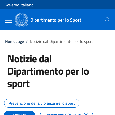
Vai al contenuto
Vai alla navigazione del sito
Governo Italiano
Dipartimento per lo Sport
Cerca
Homepage
/
Notizie dal Dipartimento per lo sport
Notizie dal
Dipartimento per lo
sport
Tutti i contenuti della pagina No
Prevenzione della violenza nello sport