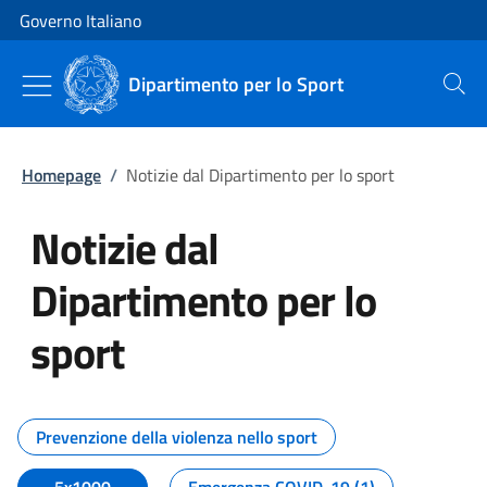
Vai al contenuto
Vai alla navigazione del sito
Governo Italiano
Dipartimento per lo Sport
Cerca
Homepage
/
Notizie dal Dipartimento per lo sport
Notizie dal
Dipartimento per lo
sport
Tutti i contenuti della pagina No
Prevenzione della violenza nello sport