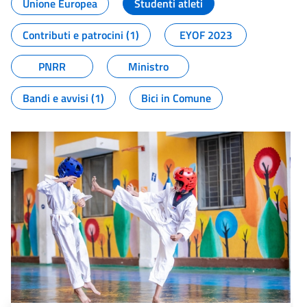
Unione Europea
Studenti atleti
Contributi e patrocini (1)
EYOF 2023
PNRR
Ministro
Bandi e avvisi (1)
Bici in Comune