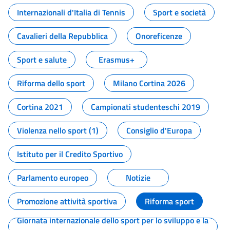
Internazionali d'Italia di Tennis
Sport e società
Cavalieri della Repubblica
Onoreficenze
Sport e salute
Erasmus+
Riforma dello sport
Milano Cortina 2026
Cortina 2021
Campionati studenteschi 2019
Violenza nello sport (1)
Consiglio d'Europa
Istituto per il Credito Sportivo
Parlamento europeo
Notizie
Promozione attività sportiva
Riforma sport
Giornata internazionale dello sport per lo sviluppo e la