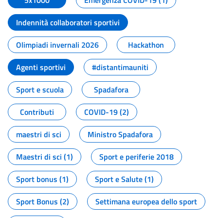
5x1000
Emergenza COVID-19 (1)
Indennità collaboratori sportivi
Olimpiadi invernali 2026
Hackathon
Agenti sportivi
#distantimauniti
Sport e scuola
Spadafora
Contributi
COVID-19 (2)
maestri di sci
Ministro Spadafora
Maestri di sci (1)
Sport e periferie 2018
Sport bonus (1)
Sport e Salute (1)
Sport Bonus (2)
Settimana europea dello sport