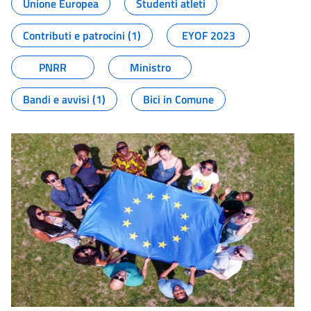
Unione Europea
Studenti atleti
Contributi e patrocini (1)
EYOF 2023
PNRR
Ministro
Bandi e avvisi (1)
Bici in Comune