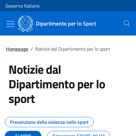
Vai al contenuto
Vai alla navigazione del sito
Governo Italiano
Dipartimento per lo Sport
Cerca
Homepage
/
Notizie dal Dipartimento per lo sport
Notizie dal
Dipartimento per lo
sport
Tutti i contenuti della pagina No
Prevenzione della violenza nello sport