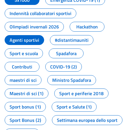
5x1000
Emergenza COVID-19 (1)
Indennità collaboratori sportivi
Olimpiadi invernali 2026
Hackathon
Agenti sportivi
#distantimauniti
Sport e scuola
Spadafora
Contributi
COVID-19 (2)
maestri di sci
Ministro Spadafora
Maestri di sci (1)
Sport e periferie 2018
Sport bonus (1)
Sport e Salute (1)
Sport Bonus (2)
Settimana europea dello sport