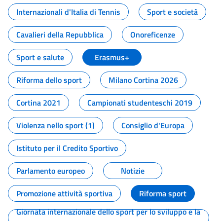
Internazionali d'Italia di Tennis
Sport e società
Cavalieri della Repubblica
Onoreficenze
Sport e salute
Erasmus+
Riforma dello sport
Milano Cortina 2026
Cortina 2021
Campionati studenteschi 2019
Violenza nello sport (1)
Consiglio d'Europa
Istituto per il Credito Sportivo
Parlamento europeo
Notizie
Promozione attività sportiva
Riforma sport
Giornata internazionale dello sport per lo sviluppo e la