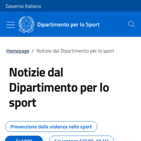
Vai al contenuto
Vai alla navigazione del sito
Governo Italiano
Dipartimento per lo Sport
Cerca
Homepage
/
Notizie dal Dipartimento per lo sport
Notizie dal
Dipartimento per lo
sport
Tutti i contenuti della pagina No
Prevenzione della violenza nello sport