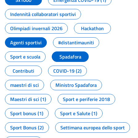
5x1000
Emergenza COVID-19 (1)
Indennità collaboratori sportivi
Olimpiadi invernali 2026
Hackathon
Agenti sportivi
#distantimauniti
Sport e scuola
Spadafora
Contributi
COVID-19 (2)
maestri di sci
Ministro Spadafora
Maestri di sci (1)
Sport e periferie 2018
Sport bonus (1)
Sport e Salute (1)
Sport Bonus (2)
Settimana europea dello sport