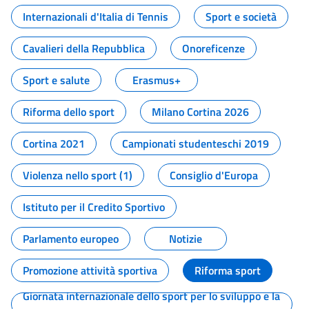
Internazionali d'Italia di Tennis
Sport e società
Cavalieri della Repubblica
Onoreficenze
Sport e salute
Erasmus+
Riforma dello sport
Milano Cortina 2026
Cortina 2021
Campionati studenteschi 2019
Violenza nello sport (1)
Consiglio d'Europa
Istituto per il Credito Sportivo
Parlamento europeo
Notizie
Promozione attività sportiva
Riforma sport
Giornata internazionale dello sport per lo sviluppo e la