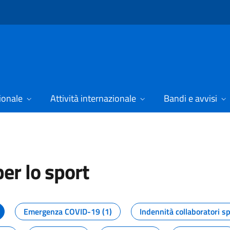
ionale
Attività internazionale
Bandi e avvisi
er lo sport
tizie dal Dipartimento per lo spor
Emergenza COVID-19 (1)
Indennità collaboratori sp