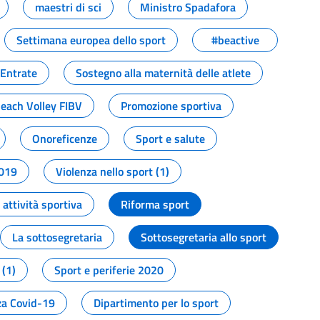
maestri di sci
Ministro Spadafora
Settimana europea dello sport
#beactive
 Entrate
Sostegno alla maternità delle atlete
Beach Volley FIBV
Promozione sportiva
Onoreficenze
Sport e salute
2019
Violenza nello sport (1)
attività sportiva
Riforma sport
La sottosegretaria
Sottosegretaria allo sport
 (1)
Sport e periferie 2020
a Covid-19
Dipartimento per lo sport