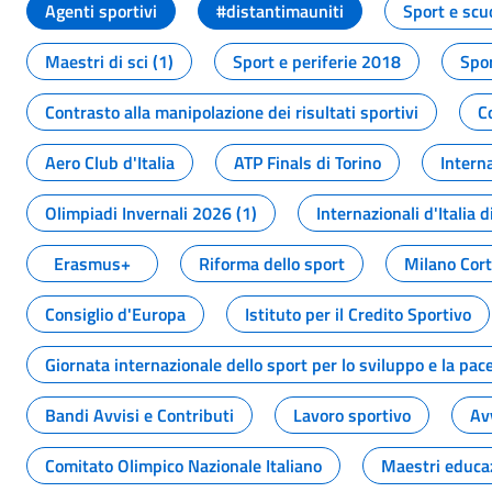
Agenti sportivi
#distantimauniti
Sport e scu
Maestri di sci (1)
Sport e periferie 2018
Spor
Contrasto alla manipolazione dei risultati sportivi
C
Aero Club d'Italia
ATP Finals di Torino
Interna
Olimpiadi Invernali 2026 (1)
Internazionali d'Italia d
Erasmus+
Riforma dello sport
Milano Cor
Consiglio d'Europa
Istituto per il Credito Sportivo
Giornata internazionale dello sport per lo sviluppo e la pac
Bandi Avvisi e Contributi
Lavoro sportivo
Av
Comitato Olimpico Nazionale Italiano
Maestri educa