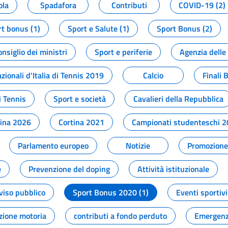
ola
Spadafora
Contributi
COVID-19 (2)
t bonus (1)
Sport e Salute (1)
Sport Bonus (2)
onsiglio dei ministri
Sport e periferie
Agenzia delle
zionali d'Italia di Tennis 2019
Calcio
Finali 
i Tennis
Sport e società
Cavalieri della Repubblica
tina 2026
Cortina 2021
Campionati studenteschi 
Parlamento europeo
Notizie
Promozione 
e
Prevenzione del doping
Attività istituzionale
viso pubblico
Sport Bonus 2020 (1)
Eventi sportivi
zione motoria
contributi a fondo perduto
Emergenz