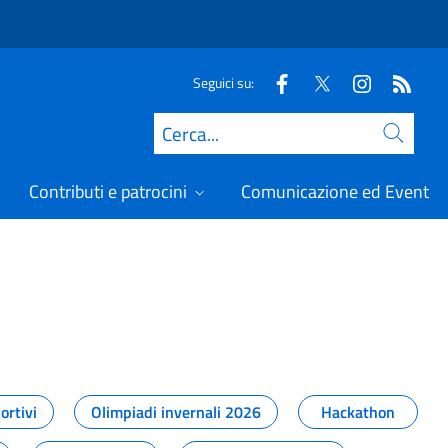
Seguici su:
Cerca
Contributi e patrocini
Comunicazione ed Eventi
t
ortivi
Olimpiadi invernali 2026
Hackathon