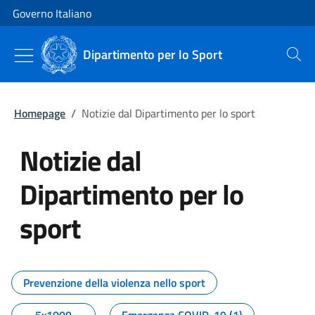
Vai al contenuto
Vai alla navigazione del sito
Governo Italiano
Dipartimento per lo Sport
Cerca
Homepage
/
Notizie dal Dipartimento per lo sport
Notizie dal
Dipartimento per lo
sport
Tutti i contenuti della pagina No
Prevenzione della violenza nello sport