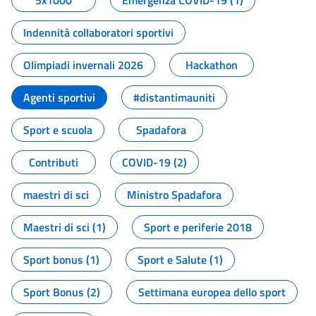
5x1000
Emergenza COVID-19 (1)
Indennità collaboratori sportivi
Olimpiadi invernali 2026
Hackathon
Agenti sportivi
#distantimauniti
Sport e scuola
Spadafora
Contributi
COVID-19 (2)
maestri di sci
Ministro Spadafora
Maestri di sci (1)
Sport e periferie 2018
Sport bonus (1)
Sport e Salute (1)
Sport Bonus (2)
Settimana europea dello sport