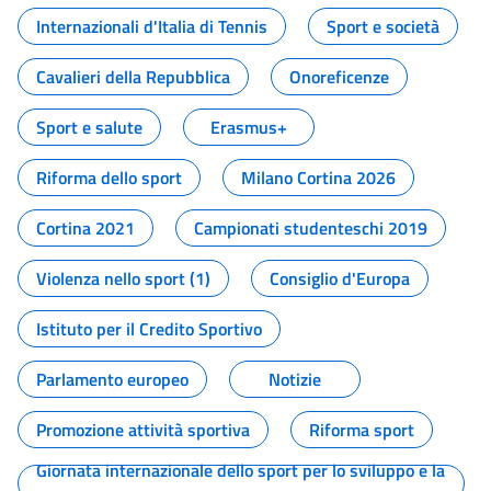
Internazionali d'Italia di Tennis
Sport e società
Cavalieri della Repubblica
Onoreficenze
Sport e salute
Erasmus+
Riforma dello sport
Milano Cortina 2026
Cortina 2021
Campionati studenteschi 2019
Violenza nello sport (1)
Consiglio d'Europa
Istituto per il Credito Sportivo
Parlamento europeo
Notizie
Promozione attività sportiva
Riforma sport
Giornata internazionale dello sport per lo sviluppo e la