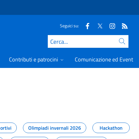
Seguici su:
Cerca
Contributi e patrocini
Comunicazione ed Eventi
t
ortivi
Olimpiadi invernali 2026
Hackathon