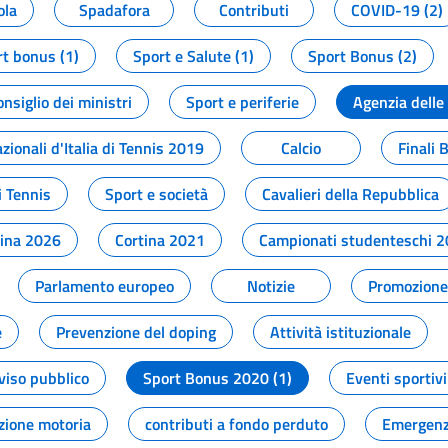
ola
Spadafora
Contributi
COVID-19 (2)
t bonus (1)
Sport e Salute (1)
Sport Bonus (2)
onsiglio dei ministri
Sport e periferie
Agenzia delle
zionali d'Italia di Tennis 2019
Calcio
Finali 
i Tennis
Sport e società
Cavalieri della Repubblica
tina 2026
Cortina 2021
Campionati studenteschi 
Parlamento europeo
Notizie
Promozione 
e
Prevenzione del doping
Attività istituzionale
viso pubblico
Sport Bonus 2020 (1)
Eventi sportivi
zione motoria
contributi a fondo perduto
Emergenz