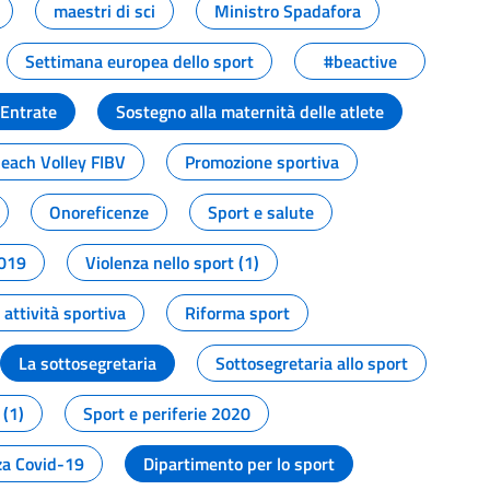
maestri di sci
Ministro Spadafora
Settimana europea dello sport
#beactive
 Entrate
Sostegno alla maternità delle atlete
Beach Volley FIBV
Promozione sportiva
Onoreficenze
Sport e salute
2019
Violenza nello sport (1)
attività sportiva
Riforma sport
La sottosegretaria
Sottosegretaria allo sport
 (1)
Sport e periferie 2020
a Covid-19
Dipartimento per lo sport