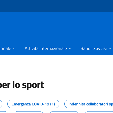
ionale
Attività internazionale
Bandi e avvisi
er lo sport
tizie dal Dipartimento per lo spor
Emergenza COVID-19 (1)
Indennità collaboratori sp