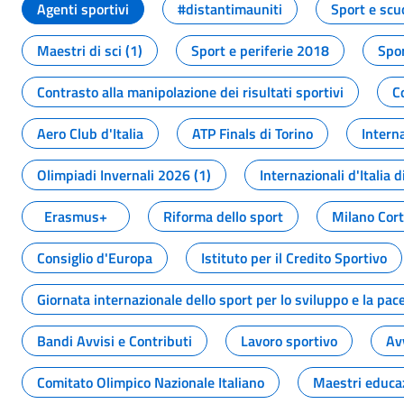
Agenti sportivi
#distantimauniti
Sport e scu
Maestri di sci (1)
Sport e periferie 2018
Spor
Contrasto alla manipolazione dei risultati sportivi
C
Aero Club d'Italia
ATP Finals di Torino
Interna
Olimpiadi Invernali 2026 (1)
Internazionali d'Italia d
Erasmus+
Riforma dello sport
Milano Cor
Consiglio d'Europa
Istituto per il Credito Sportivo
Giornata internazionale dello sport per lo sviluppo e la pac
Bandi Avvisi e Contributi
Lavoro sportivo
Av
Comitato Olimpico Nazionale Italiano
Maestri educa