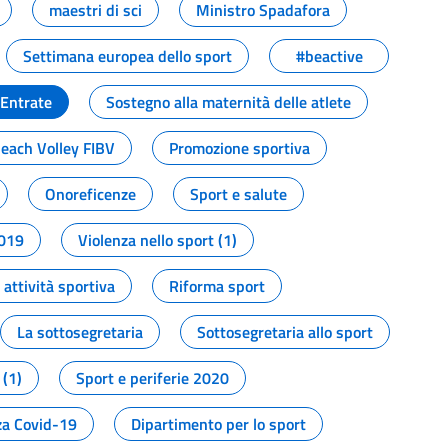
maestri di sci
Ministro Spadafora
Settimana europea dello sport
#beactive
 Entrate
Sostegno alla maternità delle atlete
Beach Volley FIBV
Promozione sportiva
Onoreficenze
Sport e salute
2019
Violenza nello sport (1)
attività sportiva
Riforma sport
La sottosegretaria
Sottosegretaria allo sport
 (1)
Sport e periferie 2020
a Covid-19
Dipartimento per lo sport