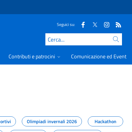
Seguici su:
Cerca
Contributi e patrocini
Comunicazione ed Eventi
t
ortivi
Olimpiadi invernali 2026
Hackathon