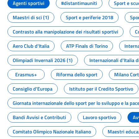
Agenti sportivi
#distantimauniti
Sport e scu
Maestri di sci (1)
Sport e periferie 2018
Spor
Contrasto alla manipolazione dei risultati sportivi
C
Aero Club d'Italia
ATP Finals di Torino
Interna
Olimpiadi Invernali 2026 (1)
Internazionali d'Italia d
Erasmus+
Riforma dello sport
Milano Cor
Consiglio d'Europa
Istituto per il Credito Sportivo
Giornata internazionale dello sport per lo sviluppo e la pac
Bandi Avvisi e Contributi
Lavoro sportivo
Av
Comitato Olimpico Nazionale Italiano
Maestri educa