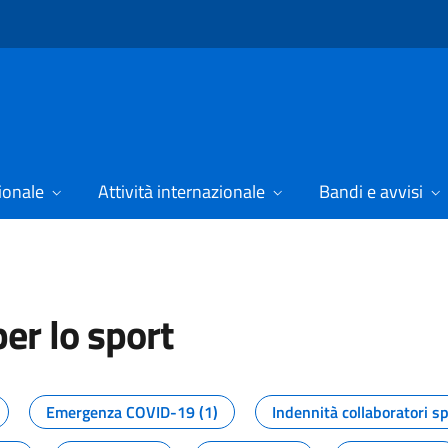
ionale
Attività internazionale
Bandi e avvisi
er lo sport
tizie dal Dipartimento per lo spor
Emergenza COVID-19 (1)
Indennità collaboratori sp