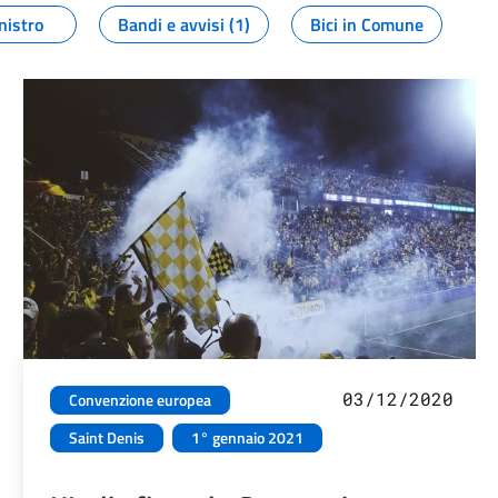
nistro
Bandi e avvisi (1)
Bici in Comune
03/12/2020
Convenzione europea
Saint Denis
1° gennaio 2021