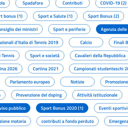
ola
Spadafora
Contributi
COVID-19 (2)
t bonus (1)
Sport e Salute (1)
Sport Bonus (2)
onsiglio dei ministri
Sport e periferie
Agenzia delle
zionali d'Italia di Tennis 2019
Calcio
Finali 
i Tennis
Sport e società
Cavalieri della Repubblica
tina 2026
Cortina 2021
Campionati studenteschi 
Parlamento europeo
Notizie
Promozione 
e
Prevenzione del doping
Attività istituzionale
viso pubblico
Sport Bonus 2020 (1)
Eventi sportivi
zione motoria
contributi a fondo perduto
Emergenz