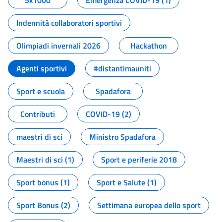
5x1000
Emergenza COVID-19 (1)
Indennità collaboratori sportivi
Olimpiadi invernali 2026
Hackathon
Agenti sportivi
#distantimauniti
Sport e scuola
Spadafora
Contributi
COVID-19 (2)
maestri di sci
Ministro Spadafora
Maestri di sci (1)
Sport e periferie 2018
Sport bonus (1)
Sport e Salute (1)
Sport Bonus (2)
Settimana europea dello sport