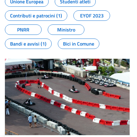
Unione Europea
Studenti atleti
Contributi e patrocini (1)
EYOF 2023
PNRR
Ministro
Bandi e avvisi (1)
Bici in Comune