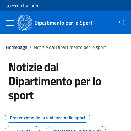
Vai al contenuto
Vai alla navigazione del sito
Governo Italiano
Dipartimento per lo Sport
Cerca
Homepage
/
Notizie dal Dipartimento per lo sport
Notizie dal
Dipartimento per lo
sport
Tutti i contenuti della pagina No
Prevenzione della violenza nello sport