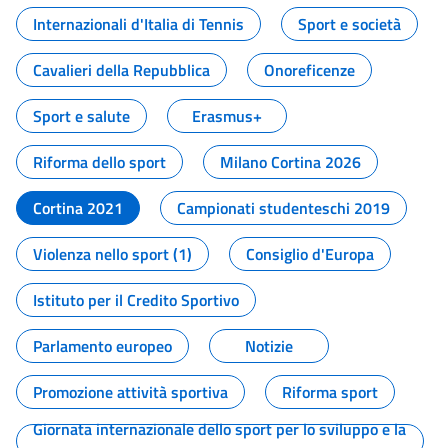
Internazionali d'Italia di Tennis
Sport e società
Cavalieri della Repubblica
Onoreficenze
Sport e salute
Erasmus+
Riforma dello sport
Milano Cortina 2026
Cortina 2021
Campionati studenteschi 2019
Violenza nello sport (1)
Consiglio d'Europa
Istituto per il Credito Sportivo
Parlamento europeo
Notizie
Promozione attività sportiva
Riforma sport
Giornata internazionale dello sport per lo sviluppo e la