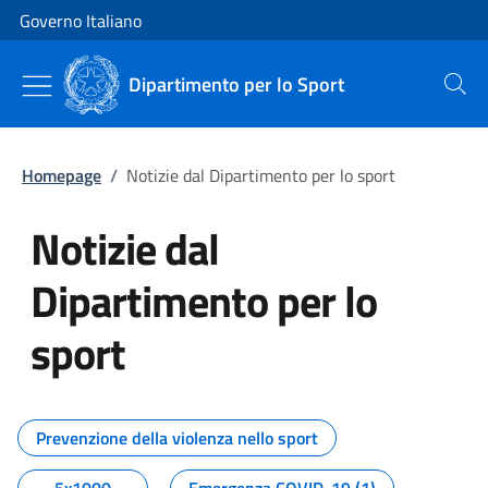
Vai al contenuto
Vai alla navigazione del sito
Governo Italiano
Dipartimento per lo Sport
Cerca
Homepage
/
Notizie dal Dipartimento per lo sport
Notizie dal
Dipartimento per lo
sport
Tutti i contenuti della pagina No
Prevenzione della violenza nello sport