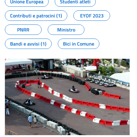
Unione Europea
Studenti atleti
Contributi e patrocini (1)
EYOF 2023
PNRR
Ministro
Bandi e avvisi (1)
Bici in Comune