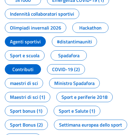
5x1000
Emergenza COVID-19 (1)
Indennità collaboratori sportivi
Olimpiadi invernali 2026
Hackathon
Agenti sportivi
#distantimauniti
Sport e scuola
Spadafora
Contributi
COVID-19 (2)
maestri di sci
Ministro Spadafora
Maestri di sci (1)
Sport e periferie 2018
Sport bonus (1)
Sport e Salute (1)
Sport Bonus (2)
Settimana europea dello sport