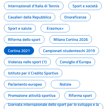
Internazionali d'Italia di Tennis
Sport e società
Cavalieri della Repubblica
Onoreficenze
Sport e salute
Erasmus+
Riforma dello sport
Milano Cortina 2026
Cortina 2021
Campionati studenteschi 2019
Violenza nello sport (1)
Consiglio d'Europa
Istituto per il Credito Sportivo
Parlamento europeo
Notizie
Promozione attività sportiva
Riforma sport
Giornata internazionale dello sport per lo sviluppo e la