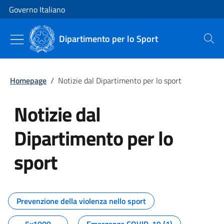
Vai al contenuto
Vai alla navigazione del sito
Governo Italiano
Dipartimento per lo Sport
Cerca
Homepage
/
Notizie dal Dipartimento per lo sport
Notizie dal
Dipartimento per lo
sport
Tutti i contenuti della pagina No
Prevenzione della violenza nello sport