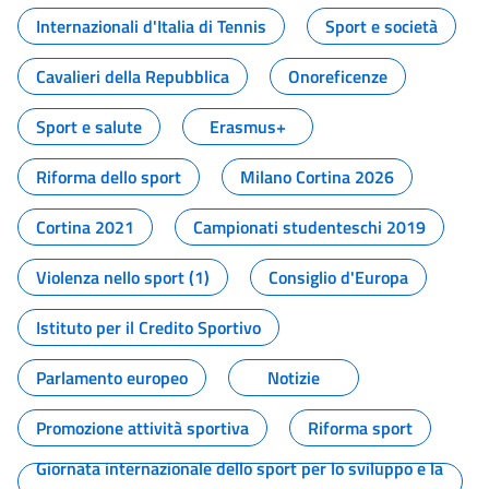
Internazionali d'Italia di Tennis
Sport e società
Cavalieri della Repubblica
Onoreficenze
Sport e salute
Erasmus+
Riforma dello sport
Milano Cortina 2026
Cortina 2021
Campionati studenteschi 2019
Violenza nello sport (1)
Consiglio d'Europa
Istituto per il Credito Sportivo
Parlamento europeo
Notizie
Promozione attività sportiva
Riforma sport
Giornata internazionale dello sport per lo sviluppo e la