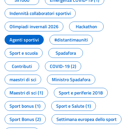
5x1000
Emergenza COVID-19 (1)
Indennità collaboratori sportivi
Olimpiadi invernali 2026
Hackathon
Agenti sportivi
#distantimauniti
Sport e scuola
Spadafora
Contributi
COVID-19 (2)
maestri di sci
Ministro Spadafora
Maestri di sci (1)
Sport e periferie 2018
Sport bonus (1)
Sport e Salute (1)
Sport Bonus (2)
Settimana europea dello sport