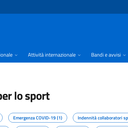
ionale
Attività internazionale
Bandi e avvisi
er lo sport
tizie dal Dipartimento per lo spor
Emergenza COVID-19 (1)
Indennità collaboratori sp