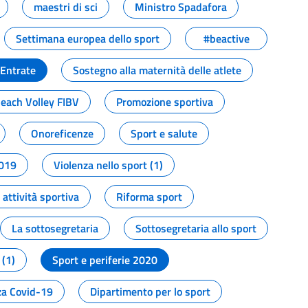
maestri di sci
Ministro Spadafora
Settimana europea dello sport
#beactive
 Entrate
Sostegno alla maternità delle atlete
Beach Volley FIBV
Promozione sportiva
Onoreficenze
Sport e salute
2019
Violenza nello sport (1)
attività sportiva
Riforma sport
La sottosegretaria
Sottosegretaria allo sport
 (1)
Sport e periferie 2020
a Covid-19
Dipartimento per lo sport