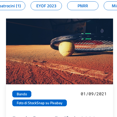
patrocini (1)
EYOF 2023
PNRR
Mi
01/09/2021
Bando
Foto di StockSnap su Pixabay