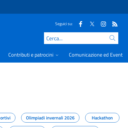
Seguici su:
Cerca
Contributi e patrocini
Comunicazione ed Eventi
t
ortivi
Olimpiadi invernali 2026
Hackathon