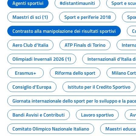
Agenti sportivi
#distantimauniti
Sport e scu
Maestri di sci (1)
Sport e periferie 2018
Spor
Contrasto alla manipolazione dei risultati sportivi
C
Aero Club d'Italia
ATP Finals di Torino
Interna
Olimpiadi Invernali 2026 (1)
Internazionali d'Italia d
Erasmus+
Riforma dello sport
Milano Cor
Consiglio d'Europa
Istituto per il Credito Sportivo
Giornata internazionale dello sport per lo sviluppo e la pac
Bandi Avvisi e Contributi
Lavoro sportivo
Av
Comitato Olimpico Nazionale Italiano
Maestri educa