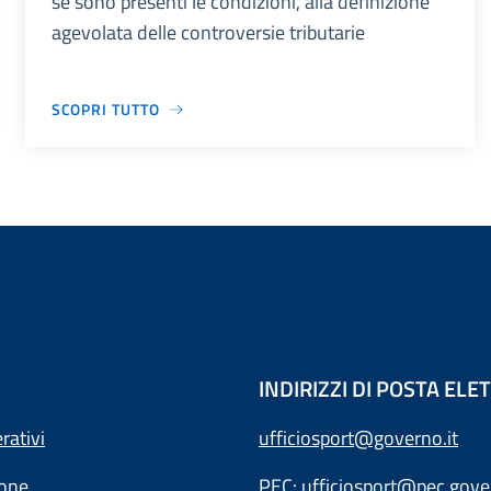
se sono presenti le condizioni, alla definizione
agevolata delle controversie tributarie
SCOPRI TUTTO
INDIRIZZI DI POSTA EL
rativi
ufficiosport@governo.it
ione
PEC:
ufficiosport@pec.gover