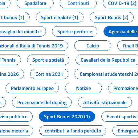
ola
Spadafora
Contributi
COVID-19 (2)
t bonus (1)
Sport e Salute (1)
Sport Bonus (2)
onsiglio dei ministri
Sport e periferie
Agenzia delle
zionali d'Italia di Tennis 2019
Calcio
Finali 
i Tennis
Sport e società
Cavalieri della Repubblica
tina 2026
Cortina 2021
Campionati studenteschi 
Parlamento europeo
Notizie
Promozione 
e
Prevenzione del doping
Attività istituzionale
viso pubblico
Sport Bonus 2020 (1)
Eventi sportivi
zione motoria
contributi a fondo perduto
Emergenz