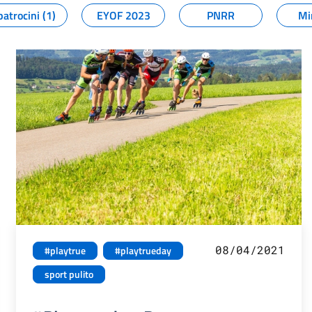
patrocini (1)
EYOF 2023
PNRR
Mi
08/04/2021
#playtrue
#playtrueday
sport pulito