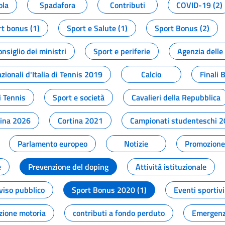
ola
Spadafora
Contributi
COVID-19 (2)
t bonus (1)
Sport e Salute (1)
Sport Bonus (2)
onsiglio dei ministri
Sport e periferie
Agenzia delle
zionali d'Italia di Tennis 2019
Calcio
Finali 
i Tennis
Sport e società
Cavalieri della Repubblica
tina 2026
Cortina 2021
Campionati studenteschi 
Parlamento europeo
Notizie
Promozione 
e
Prevenzione del doping
Attività istituzionale
viso pubblico
Sport Bonus 2020 (1)
Eventi sportivi
zione motoria
contributi a fondo perduto
Emergenz