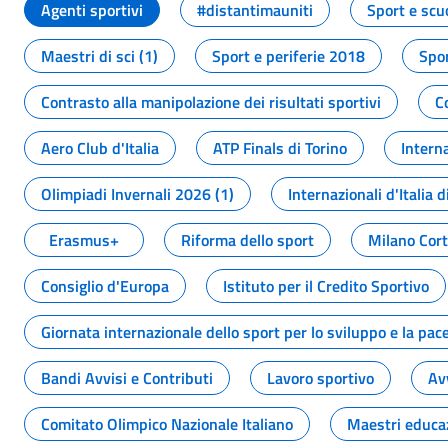
Agenti sportivi
#distantimauniti
Sport e scu
Maestri di sci (1)
Sport e periferie 2018
Spor
Contrasto alla manipolazione dei risultati sportivi
C
Aero Club d'Italia
ATP Finals di Torino
Interna
Olimpiadi Invernali 2026 (1)
Internazionali d'Italia d
Erasmus+
Riforma dello sport
Milano Cor
Consiglio d'Europa
Istituto per il Credito Sportivo
Giornata internazionale dello sport per lo sviluppo e la pac
Bandi Avvisi e Contributi
Lavoro sportivo
Av
Comitato Olimpico Nazionale Italiano
Maestri educa