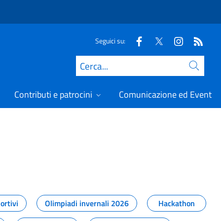
Seguici su:
Cerca
Contributi e patrocini
Comunicazione ed Eventi
t
ortivi
Olimpiadi invernali 2026
Hackathon