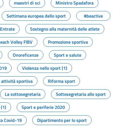
maestri di sci
Ministro Spadafora
Settimana europea dello sport
#beactive
 Entrate
Sostegno alla maternità delle atlete
Beach Volley FIBV
Promozione sportiva
Onoreficenze
Sport e salute
2019
Violenza nello sport (1)
attività sportiva
Riforma sport
La sottosegretaria
Sottosegretaria allo sport
 (1)
Sport e periferie 2020
a Covid-19
Dipartimento per lo sport