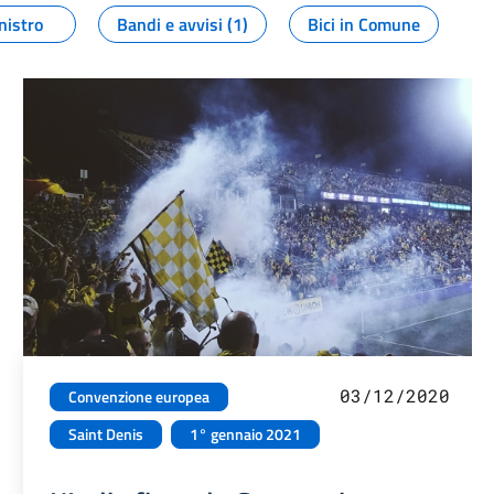
nistro
Bandi e avvisi (1)
Bici in Comune
03/12/2020
Convenzione europea
Saint Denis
1° gennaio 2021