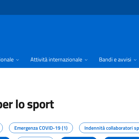
ionale
Attività internazionale
Bandi e avvisi
er lo sport
tizie dal Dipartimento per lo spor
Emergenza COVID-19 (1)
Indennità collaboratori sp