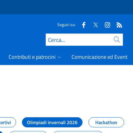
Seguici su:
Cerca
Contributi e patrocini
Comunicazione ed Eventi
t
ortivi
Olimpiadi invernali 2026
Hackathon