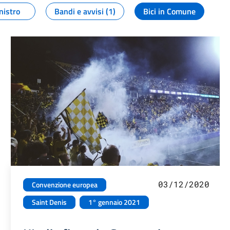
nistro
Bandi e avvisi (1)
Bici in Comune
03/12/2020
Convenzione europea
Saint Denis
1° gennaio 2021