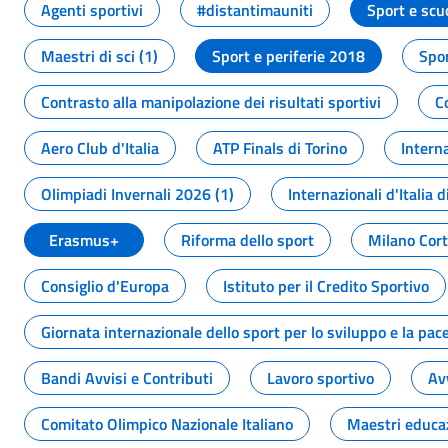
Agenti sportivi
#distantimauniti
Sport e scu
Maestri di sci (1)
Sport e periferie 2018
Spor
Contrasto alla manipolazione dei risultati sportivi
C
Aero Club d'Italia
ATP Finals di Torino
Interna
Olimpiadi Invernali 2026 (1)
Internazionali d'Italia d
Erasmus+
Riforma dello sport
Milano Cor
Consiglio d'Europa
Istituto per il Credito Sportivo
Giornata internazionale dello sport per lo sviluppo e la pac
Bandi Avvisi e Contributi
Lavoro sportivo
Av
Comitato Olimpico Nazionale Italiano
Maestri educa