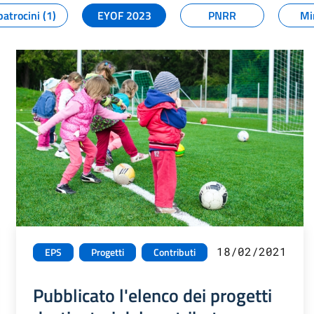
patrocini (1)
EYOF 2023
PNRR
Mi
18/02/2021
EPS
Progetti
Contributi
Pubblicato l'elenco dei progetti