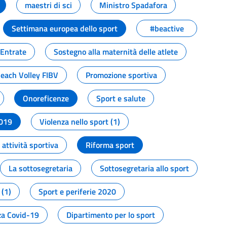
maestri di sci
Ministro Spadafora
Settimana europea dello sport
#beactive
 Entrate
Sostegno alla maternità delle atlete
Beach Volley FIBV
Promozione sportiva
Onoreficenze
Sport e salute
2019
Violenza nello sport (1)
attività sportiva
Riforma sport
La sottosegretaria
Sottosegretaria allo sport
 (1)
Sport e periferie 2020
a Covid-19
Dipartimento per lo sport