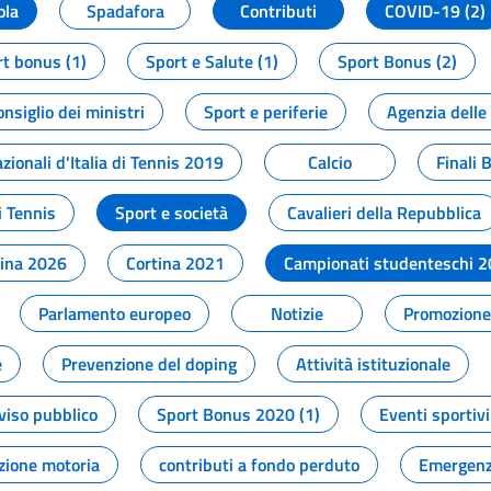
ola
Spadafora
Contributi
COVID-19 (2)
t bonus (1)
Sport e Salute (1)
Sport Bonus (2)
onsiglio dei ministri
Sport e periferie
Agenzia delle
zionali d'Italia di Tennis 2019
Calcio
Finali 
i Tennis
Sport e società
Cavalieri della Repubblica
tina 2026
Cortina 2021
Campionati studenteschi 
Parlamento europeo
Notizie
Promozione 
e
Prevenzione del doping
Attività istituzionale
viso pubblico
Sport Bonus 2020 (1)
Eventi sportivi
zione motoria
contributi a fondo perduto
Emergenz