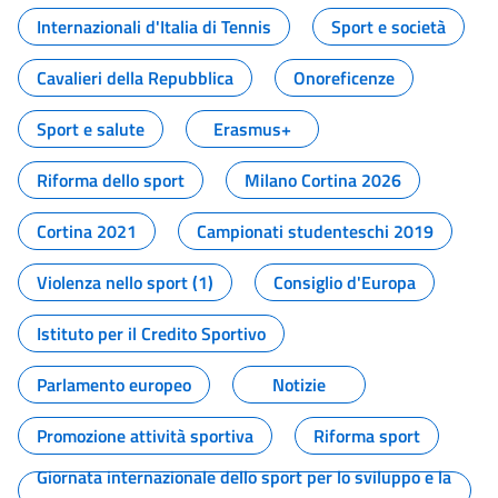
Internazionali d'Italia di Tennis
Sport e società
Cavalieri della Repubblica
Onoreficenze
Sport e salute
Erasmus+
Riforma dello sport
Milano Cortina 2026
Cortina 2021
Campionati studenteschi 2019
Violenza nello sport (1)
Consiglio d'Europa
Istituto per il Credito Sportivo
Parlamento europeo
Notizie
Promozione attività sportiva
Riforma sport
Giornata internazionale dello sport per lo sviluppo e la