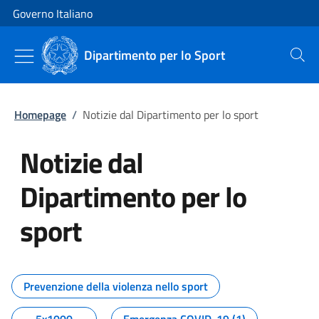
Vai al contenuto
Vai alla navigazione del sito
Governo Italiano
Dipartimento per lo Sport
Cerca
Homepage
/
Notizie dal Dipartimento per lo sport
Notizie dal
Dipartimento per lo
sport
Tutti i contenuti della pagina No
Prevenzione della violenza nello sport