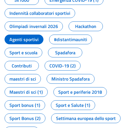
5x1000
Emergenza COVID-19 (1)
Indennità collaboratori sportivi
Olimpiadi invernali 2026
Hackathon
Agenti sportivi
#distantimauniti
Sport e scuola
Spadafora
Contributi
COVID-19 (2)
maestri di sci
Ministro Spadafora
Maestri di sci (1)
Sport e periferie 2018
Sport bonus (1)
Sport e Salute (1)
Sport Bonus (2)
Settimana europea dello sport