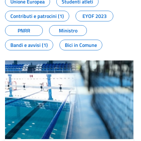
Unione Europea
Studenti atleti
Contributi e patrocini (1)
EYOF 2023
PNRR
Ministro
Bandi e avvisi (1)
Bici in Comune