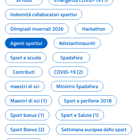
5x1000
Emergenza COVID-19 (1)
Indennità collaboratori sportivi
Olimpiadi invernali 2026
Hackathon
Agenti sportivi
#distantimauniti
Sport e scuola
Spadafora
Contributi
COVID-19 (2)
maestri di sci
Ministro Spadafora
Maestri di sci (1)
Sport e periferie 2018
Sport bonus (1)
Sport e Salute (1)
Sport Bonus (2)
Settimana europea dello sport