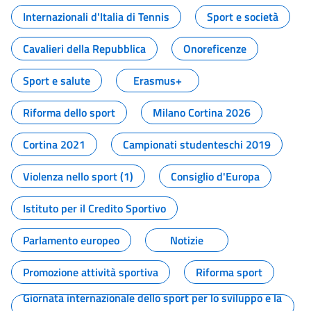
Internazionali d'Italia di Tennis
Sport e società
Cavalieri della Repubblica
Onoreficenze
Sport e salute
Erasmus+
Riforma dello sport
Milano Cortina 2026
Cortina 2021
Campionati studenteschi 2019
Violenza nello sport (1)
Consiglio d'Europa
Istituto per il Credito Sportivo
Parlamento europeo
Notizie
Promozione attività sportiva
Riforma sport
Giornata internazionale dello sport per lo sviluppo e la