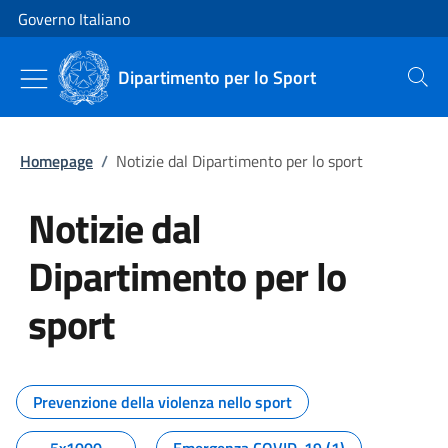
Vai al contenuto
Vai alla navigazione del sito
Governo Italiano
Dipartimento per lo Sport
Cerca
Homepage
/
Notizie dal Dipartimento per lo sport
Notizie dal
Dipartimento per lo
sport
Tutti i contenuti della pagina No
Prevenzione della violenza nello sport