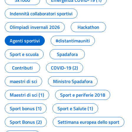
5x1000
Emergenza COVID-19 (1)
Indennità collaboratori sportivi
Olimpiadi invernali 2026
Hackathon
Agenti sportivi
#distantimauniti
Sport e scuola
Spadafora
Contributi
COVID-19 (2)
maestri di sci
Ministro Spadafora
Maestri di sci (1)
Sport e periferie 2018
Sport bonus (1)
Sport e Salute (1)
Sport Bonus (2)
Settimana europea dello sport