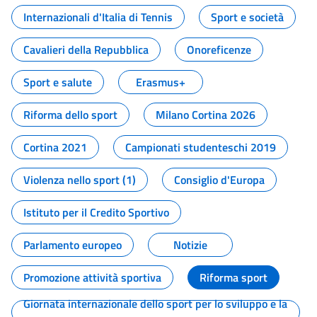
Internazionali d'Italia di Tennis
Sport e società
Cavalieri della Repubblica
Onoreficenze
Sport e salute
Erasmus+
Riforma dello sport
Milano Cortina 2026
Cortina 2021
Campionati studenteschi 2019
Violenza nello sport (1)
Consiglio d'Europa
Istituto per il Credito Sportivo
Parlamento europeo
Notizie
Promozione attività sportiva
Riforma sport
Giornata internazionale dello sport per lo sviluppo e la