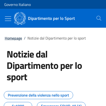
Vai al contenuto
Vai alla navigazione del sito
Governo Italiano
Dipartimento per lo Sport
Cerca
Homepage
/
Notizie dal Dipartimento per lo sport
Notizie dal
Dipartimento per lo
sport
Tutti i contenuti della pagina No
Prevenzione della violenza nello sport