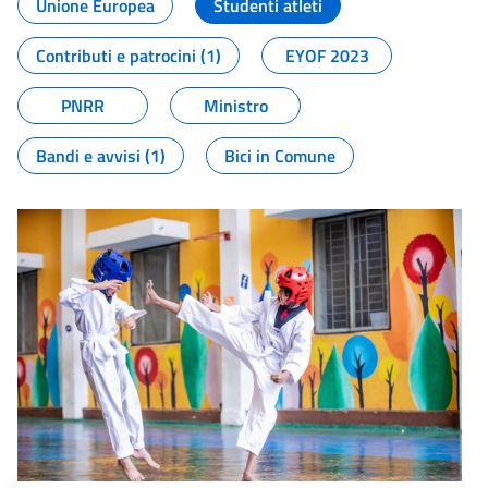
Unione Europea
Studenti atleti
Contributi e patrocini (1)
EYOF 2023
PNRR
Ministro
Bandi e avvisi (1)
Bici in Comune