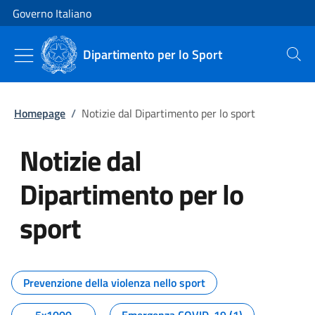
Vai al contenuto
Vai alla navigazione del sito
Governo Italiano
Dipartimento per lo Sport
Cerca
Homepage
/
Notizie dal Dipartimento per lo sport
Notizie dal
Dipartimento per lo
sport
Tutti i contenuti della pagina No
Prevenzione della violenza nello sport