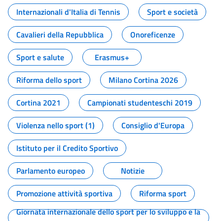
Internazionali d'Italia di Tennis
Sport e società
Cavalieri della Repubblica
Onoreficenze
Sport e salute
Erasmus+
Riforma dello sport
Milano Cortina 2026
Cortina 2021
Campionati studenteschi 2019
Violenza nello sport (1)
Consiglio d'Europa
Istituto per il Credito Sportivo
Parlamento europeo
Notizie
Promozione attività sportiva
Riforma sport
Giornata internazionale dello sport per lo sviluppo e la