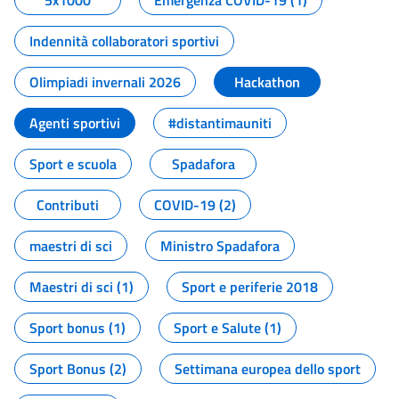
5x1000
Emergenza COVID-19 (1)
Indennità collaboratori sportivi
Olimpiadi invernali 2026
Hackathon
Agenti sportivi
#distantimauniti
Sport e scuola
Spadafora
Contributi
COVID-19 (2)
maestri di sci
Ministro Spadafora
Maestri di sci (1)
Sport e periferie 2018
Sport bonus (1)
Sport e Salute (1)
Sport Bonus (2)
Settimana europea dello sport