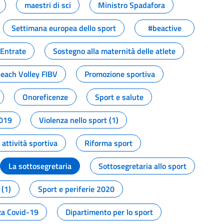
maestri di sci
Ministro Spadafora
Settimana europea dello sport
#beactive
 Entrate
Sostegno alla maternità delle atlete
Beach Volley FIBV
Promozione sportiva
Onoreficenze
Sport e salute
2019
Violenza nello sport (1)
attività sportiva
Riforma sport
La sottosegretaria
Sottosegretaria allo sport
 (1)
Sport e periferie 2020
a Covid-19
Dipartimento per lo sport