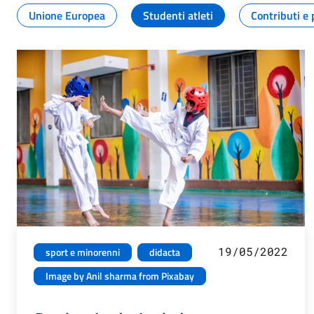
Unione Europea
Studenti atleti
Contributi e 
19/05/2022
sport e minorenni
didacta
Image by Anil sharma from Pixabay