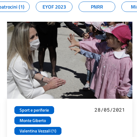
patrocini (1)
EYOF 2023
PNRR
Mi
28/05/2021
Sport e periferie
Monte Giberto
Valentina Vezzali (1)