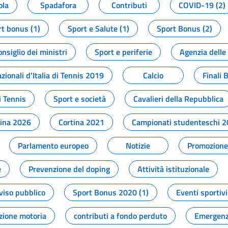
ola
Spadafora
Contributi
COVID-19 (2)
t bonus (1)
Sport e Salute (1)
Sport Bonus (2)
onsiglio dei ministri
Sport e periferie
Agenzia delle
zionali d'Italia di Tennis 2019
Calcio
Finali 
i Tennis
Sport e società
Cavalieri della Repubblica
tina 2026
Cortina 2021
Campionati studenteschi 
Parlamento europeo
Notizie
Promozione 
e
Prevenzione del doping
Attività istituzionale
viso pubblico
Sport Bonus 2020 (1)
Eventi sportivi
zione motoria
contributi a fondo perduto
Emergenz