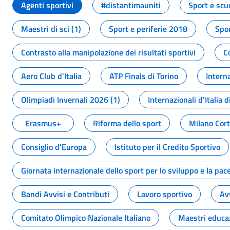
Agenti sportivi
#distantimauniti
Sport e scu
Maestri di sci (1)
Sport e periferie 2018
Spor
Contrasto alla manipolazione dei risultati sportivi
C
Aero Club d'Italia
ATP Finals di Torino
Interna
Olimpiadi Invernali 2026 (1)
Internazionali d'Italia d
Erasmus+
Riforma dello sport
Milano Cor
Consiglio d'Europa
Istituto per il Credito Sportivo
Giornata internazionale dello sport per lo sviluppo e la pac
Bandi Avvisi e Contributi
Lavoro sportivo
Av
Comitato Olimpico Nazionale Italiano
Maestri educa