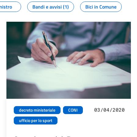
nistro
Bandi e avvisi (1)
Bici in Comune
03/04/2020
decreto ministeriale
CONI
ufficio per lo sport