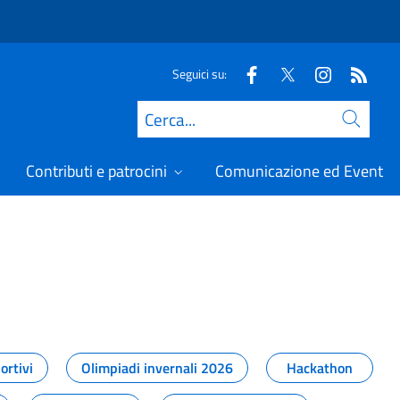
Seguici su:
Cerca
Contributi e patrocini
Comunicazione ed Eventi
t
ortivi
Olimpiadi invernali 2026
Hackathon