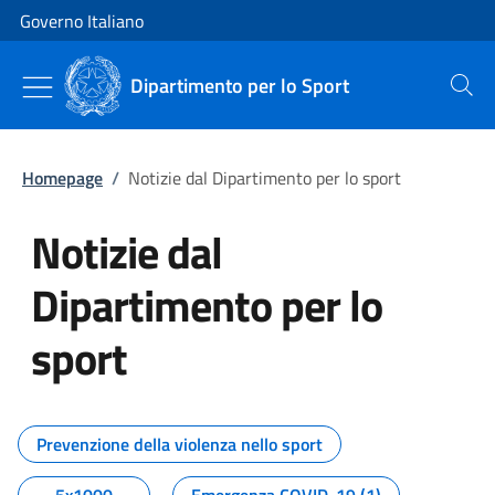
Vai al contenuto
Vai alla navigazione del sito
Governo Italiano
Dipartimento per lo Sport
Cerca
Homepage
/
Notizie dal Dipartimento per lo sport
Notizie dal
Dipartimento per lo
sport
Tutti i contenuti della pagina No
Prevenzione della violenza nello sport