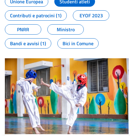
Unione Europea
Studenti atleti
Contributi e patrocini (1)
EYOF 2023
PNRR
Ministro
Bandi e avvisi (1)
Bici in Comune