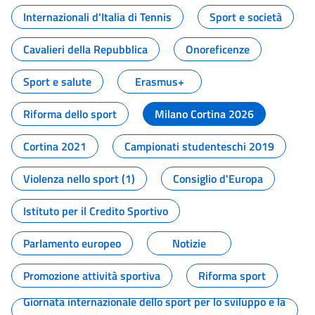
Internazionali d'Italia di Tennis
Sport e società
Cavalieri della Repubblica
Onoreficenze
Sport e salute
Erasmus+
Riforma dello sport
Milano Cortina 2026
Cortina 2021
Campionati studenteschi 2019
Violenza nello sport (1)
Consiglio d'Europa
Istituto per il Credito Sportivo
Parlamento europeo
Notizie
Promozione attività sportiva
Riforma sport
Giornata internazionale dello sport per lo sviluppo e la