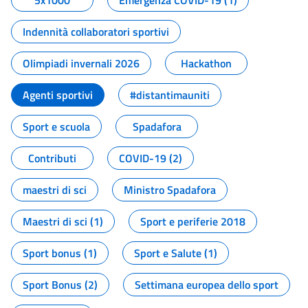
5x1000
Emergenza COVID-19 (1)
Indennità collaboratori sportivi
Olimpiadi invernali 2026
Hackathon
Agenti sportivi
#distantimauniti
Sport e scuola
Spadafora
Contributi
COVID-19 (2)
maestri di sci
Ministro Spadafora
Maestri di sci (1)
Sport e periferie 2018
Sport bonus (1)
Sport e Salute (1)
Sport Bonus (2)
Settimana europea dello sport