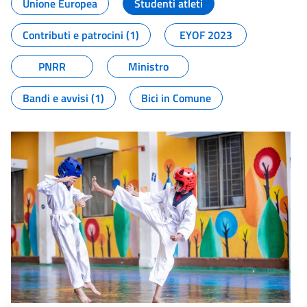
Unione Europea
Studenti atleti
Contributi e patrocini (1)
EYOF 2023
PNRR
Ministro
Bandi e avvisi (1)
Bici in Comune