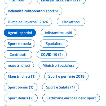
5x1000
Emergenza COVID-19 (1)
Indennità collaboratori sportivi
Olimpiadi invernali 2026
Hackathon
Agenti sportivi
#distantimauniti
Sport e scuola
Spadafora
Contributi
COVID-19 (2)
maestri di sci
Ministro Spadafora
Maestri di sci (1)
Sport e periferie 2018
Sport bonus (1)
Sport e Salute (1)
Sport Bonus (2)
Settimana europea dello sport