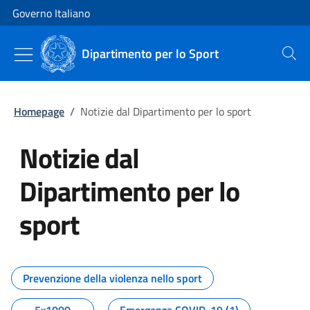
Vai al contenuto
Vai alla navigazione del sito
Governo Italiano
Dipartimento per lo Sport
Cerca
Homepage
/
Notizie dal Dipartimento per lo sport
Notizie dal
Dipartimento per lo
sport
Tutti i contenuti della pagina No
Prevenzione della violenza nello sport