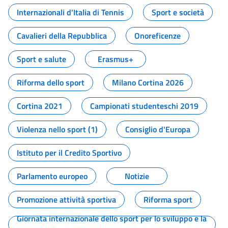
Internazionali d'Italia di Tennis
Sport e società
Cavalieri della Repubblica
Onoreficenze
Sport e salute
Erasmus+
Riforma dello sport
Milano Cortina 2026
Cortina 2021
Campionati studenteschi 2019
Violenza nello sport (1)
Consiglio d'Europa
Istituto per il Credito Sportivo
Parlamento europeo
Notizie
Promozione attività sportiva
Riforma sport
Giornata internazionale dello sport per lo sviluppo e la