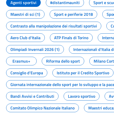
Agenti sportivi
#distantimauniti
Sport e scu
Maestri di sci (1)
Sport e periferie 2018
Spor
Contrasto alla manipolazione dei risultati sportivi
C
Aero Club d'Italia
ATP Finals di Torino
Interna
Olimpiadi Invernali 2026 (1)
Internazionali d'Italia d
Erasmus+
Riforma dello sport
Milano Cor
Consiglio d'Europa
Istituto per il Credito Sportivo
Giornata internazionale dello sport per lo sviluppo e la pac
Bandi Avvisi e Contributi
Lavoro sportivo
Av
Comitato Olimpico Nazionale Italiano
Maestri educa