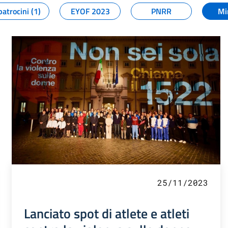
patrocini (1)
EYOF 2023
PNRR
Mi
25/11/2023
Lanciato spot di atlete e atleti