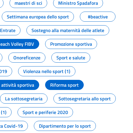
maestri di sci
Ministro Spadafora
Settimana europea dello sport
#beactive
 Entrate
Sostegno alla maternità delle atlete
Beach Volley FIBV
Promozione sportiva
Onoreficenze
Sport e salute
2019
Violenza nello sport (1)
attività sportiva
Riforma sport
La sottosegretaria
Sottosegretaria allo sport
 (1)
Sport e periferie 2020
a Covid-19
Dipartimento per lo sport