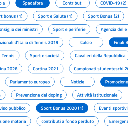
ola
Spadafora
Contributi
COVID-19 (2)
t bonus (1)
Sport e Salute (1)
Sport Bonus (2)
onsiglio dei ministri
Sport e periferie
Agenzia delle
zionali d'Italia di Tennis 2019
Calcio
Finali 
i Tennis
Sport e società
Cavalieri della Repubblica
tina 2026
Cortina 2021
Campionati studenteschi 
Parlamento europeo
Notizie
Promozione 
e
Prevenzione del doping
Attività istituzionale
viso pubblico
Sport Bonus 2020 (1)
Eventi sportivi
zione motoria
contributi a fondo perduto
Emergenz