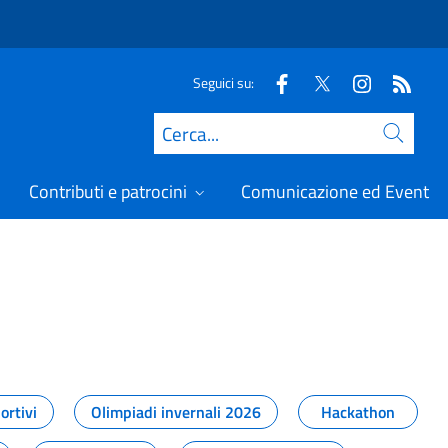
Seguici su:
Cerca
Contributi e patrocini
Comunicazione ed Eventi
t
ortivi
Olimpiadi invernali 2026
Hackathon