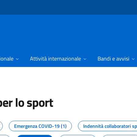
ionale
Attività internazionale
Bandi e avvisi
er lo sport
tizie dal Dipartimento per lo spor
Emergenza COVID-19 (1)
Indennità collaboratori sp