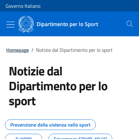
Vai al contenuto
Vai alla navigazione del sito
Governo Italiano
Dipartimento per lo Sport
Cerca
Homepage
/
Notizie dal Dipartimento per lo sport
Notizie dal
Dipartimento per lo
sport
Tutti i contenuti della pagina No
Prevenzione della violenza nello sport