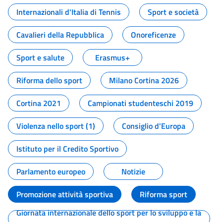
Internazionali d'Italia di Tennis
Sport e società
Cavalieri della Repubblica
Onoreficenze
Sport e salute
Erasmus+
Riforma dello sport
Milano Cortina 2026
Cortina 2021
Campionati studenteschi 2019
Violenza nello sport (1)
Consiglio d'Europa
Istituto per il Credito Sportivo
Parlamento europeo
Notizie
Promozione attività sportiva
Riforma sport
Giornata internazionale dello sport per lo sviluppo e la