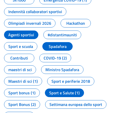
5x1000
Emergenza COVID-19 (1)
Indennità collaboratori sportivi
Olimpiadi invernali 2026
Hackathon
Agenti sportivi
#distantimauniti
Sport e scuola
Spadafora
Contributi
COVID-19 (2)
maestri di sci
Ministro Spadafora
Maestri di sci (1)
Sport e periferie 2018
Sport bonus (1)
Sport e Salute (1)
Sport Bonus (2)
Settimana europea dello sport