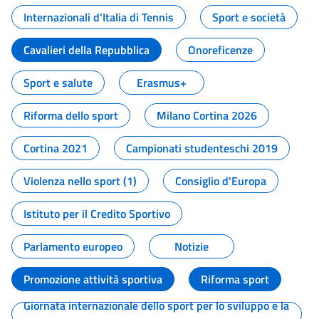
Internazionali d'Italia di Tennis
Sport e società
Cavalieri della Repubblica
Onoreficenze
Sport e salute
Erasmus+
Riforma dello sport
Milano Cortina 2026
Cortina 2021
Campionati studenteschi 2019
Violenza nello sport (1)
Consiglio d'Europa
Istituto per il Credito Sportivo
Parlamento europeo
Notizie
Promozione attività sportiva
Riforma sport
Giornata internazionale dello sport per lo sviluppo e la