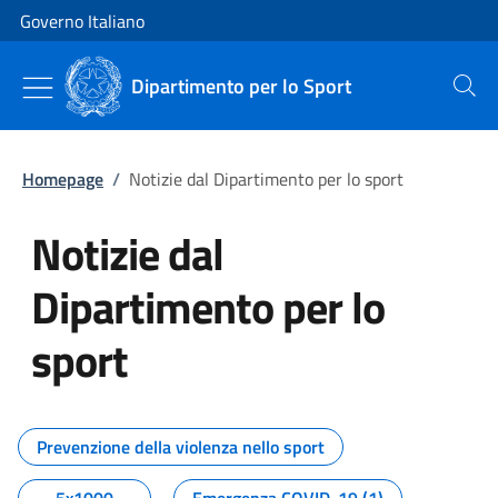
Vai al contenuto
Vai alla navigazione del sito
Governo Italiano
Dipartimento per lo Sport
Cerca
Homepage
/
Notizie dal Dipartimento per lo sport
Notizie dal
Dipartimento per lo
sport
Tutti i contenuti della pagina No
Prevenzione della violenza nello sport