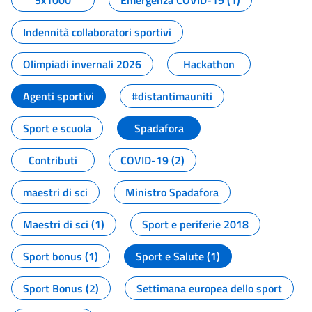
5x1000
Emergenza COVID-19 (1)
Indennità collaboratori sportivi
Olimpiadi invernali 2026
Hackathon
Agenti sportivi
#distantimauniti
Sport e scuola
Spadafora
Contributi
COVID-19 (2)
maestri di sci
Ministro Spadafora
Maestri di sci (1)
Sport e periferie 2018
Sport bonus (1)
Sport e Salute (1)
Sport Bonus (2)
Settimana europea dello sport