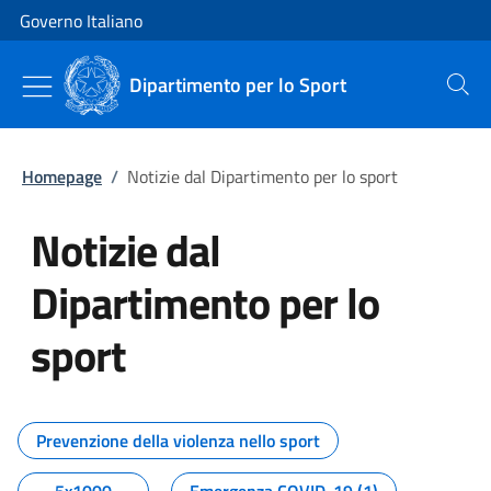
Vai al contenuto
Vai alla navigazione del sito
Governo Italiano
Dipartimento per lo Sport
Cerca
Homepage
/
Notizie dal Dipartimento per lo sport
Notizie dal
Dipartimento per lo
sport
Tutti i contenuti della pagina No
Prevenzione della violenza nello sport