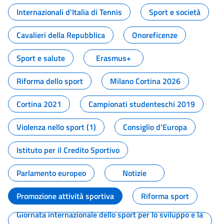
Internazionali d'Italia di Tennis
Sport e società
Cavalieri della Repubblica
Onoreficenze
Sport e salute
Erasmus+
Riforma dello sport
Milano Cortina 2026
Cortina 2021
Campionati studenteschi 2019
Violenza nello sport (1)
Consiglio d'Europa
Istituto per il Credito Sportivo
Parlamento europeo
Notizie
Promozione attività sportiva
Riforma sport
Giornata internazionale dello sport per lo sviluppo e la