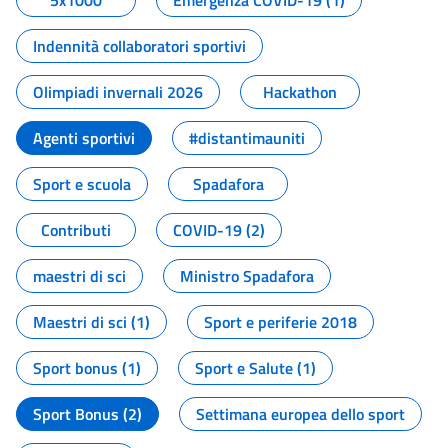
5x1000
Emergenza COVID-19 (1)
Indennità collaboratori sportivi
Olimpiadi invernali 2026
Hackathon
Agenti sportivi
#distantimauniti
Sport e scuola
Spadafora
Contributi
COVID-19 (2)
maestri di sci
Ministro Spadafora
Maestri di sci (1)
Sport e periferie 2018
Sport bonus (1)
Sport e Salute (1)
Sport Bonus (2)
Settimana europea dello sport