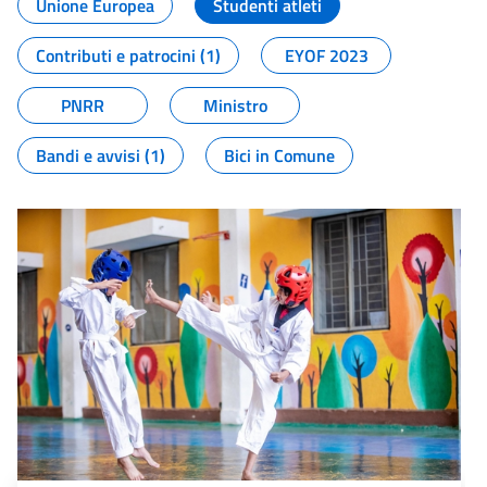
Unione Europea
Studenti atleti
Contributi e patrocini (1)
EYOF 2023
PNRR
Ministro
Bandi e avvisi (1)
Bici in Comune