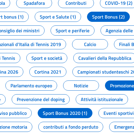
ola
Spadafora
Contributi
COVID-19 (2)
t bonus (1)
Sport e Salute (1)
Sport Bonus (2)
onsiglio dei ministri
Sport e periferie
Agenzia delle
zionali d'Italia di Tennis 2019
Calcio
Finali 
i Tennis
Sport e società
Cavalieri della Repubblica
tina 2026
Cortina 2021
Campionati studenteschi 
Parlamento europeo
Notizie
Promozione 
e
Prevenzione del doping
Attività istituzionale
viso pubblico
Sport Bonus 2020 (1)
Eventi sportivi
zione motoria
contributi a fondo perduto
Emergenz