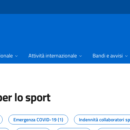
ionale
Attività internazionale
Bandi e avvisi
er lo sport
tizie dal Dipartimento per lo spor
Emergenza COVID-19 (1)
Indennità collaboratori sp