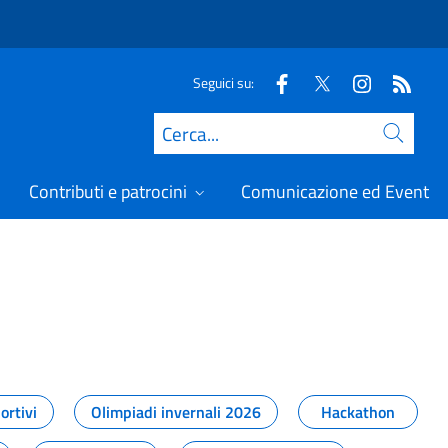
Seguici su:
Cerca
Contributi e patrocini
Comunicazione ed Eventi
t
ortivi
Olimpiadi invernali 2026
Hackathon