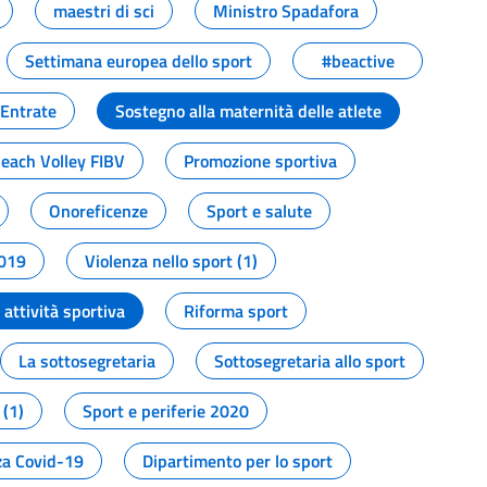
maestri di sci
Ministro Spadafora
Settimana europea dello sport
#beactive
 Entrate
Sostegno alla maternità delle atlete
Beach Volley FIBV
Promozione sportiva
Onoreficenze
Sport e salute
2019
Violenza nello sport (1)
attività sportiva
Riforma sport
La sottosegretaria
Sottosegretaria allo sport
 (1)
Sport e periferie 2020
a Covid-19
Dipartimento per lo sport