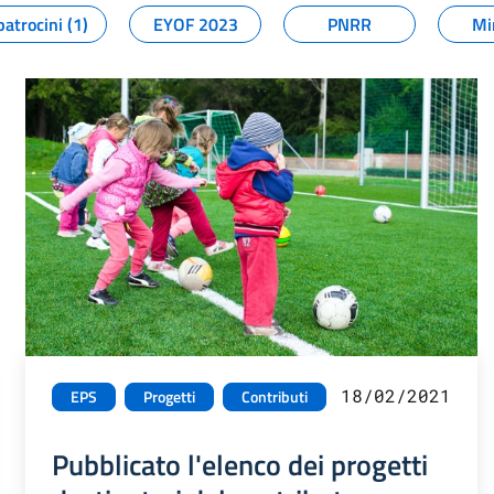
patrocini (1)
EYOF 2023
PNRR
Mi
18/02/2021
EPS
Progetti
Contributi
Pubblicato l'elenco dei progetti