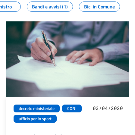
nistro
Bandi e avvisi (1)
Bici in Comune
03/04/2020
decreto ministeriale
CONI
ufficio per lo sport