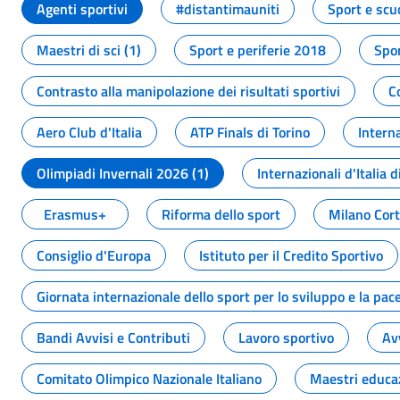
Agenti sportivi
#distantimauniti
Sport e scu
Maestri di sci (1)
Sport e periferie 2018
Spor
Contrasto alla manipolazione dei risultati sportivi
C
Aero Club d'Italia
ATP Finals di Torino
Interna
Olimpiadi Invernali 2026 (1)
Internazionali d'Italia d
Erasmus+
Riforma dello sport
Milano Cor
Consiglio d'Europa
Istituto per il Credito Sportivo
Giornata internazionale dello sport per lo sviluppo e la pac
Bandi Avvisi e Contributi
Lavoro sportivo
Av
Comitato Olimpico Nazionale Italiano
Maestri educa