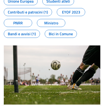
Unione Europea
Studenti atleti
Contributi e patrocini (1)
EYOF 2023
PNRR
Ministro
Bandi e avvisi (1)
Bici in Comune