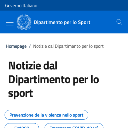
Vai al contenuto
Vai alla navigazione del sito
Governo Italiano
Dipartimento per lo Sport
Cerca
Homepage
/
Notizie dal Dipartimento per lo sport
Notizie dal
Dipartimento per lo
sport
Tutti i contenuti della pagina No
Prevenzione della violenza nello sport