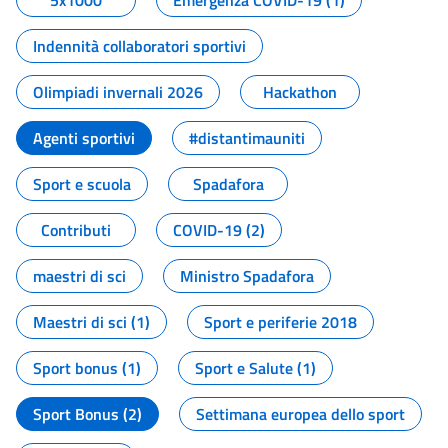
5x1000
Emergenza COVID-19 (1)
Indennità collaboratori sportivi
Olimpiadi invernali 2026
Hackathon
Agenti sportivi
#distantimauniti
Sport e scuola
Spadafora
Contributi
COVID-19 (2)
maestri di sci
Ministro Spadafora
Maestri di sci (1)
Sport e periferie 2018
Sport bonus (1)
Sport e Salute (1)
Sport Bonus (2)
Settimana europea dello sport