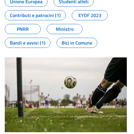
Unione Europea
Studenti atleti
Contributi e patrocini (1)
EYOF 2023
PNRR
Ministro
Bandi e avvisi (1)
Bici in Comune