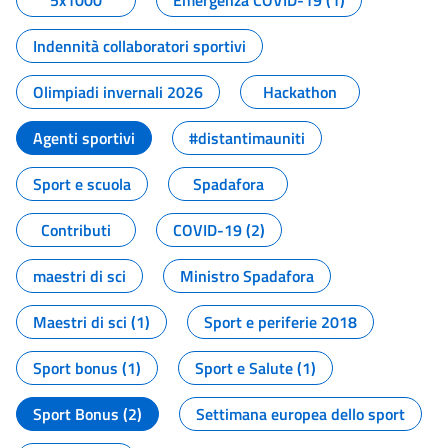
5x1000
Emergenza COVID-19 (1)
Indennità collaboratori sportivi
Olimpiadi invernali 2026
Hackathon
Agenti sportivi
#distantimauniti
Sport e scuola
Spadafora
Contributi
COVID-19 (2)
maestri di sci
Ministro Spadafora
Maestri di sci (1)
Sport e periferie 2018
Sport bonus (1)
Sport e Salute (1)
Sport Bonus (2)
Settimana europea dello sport