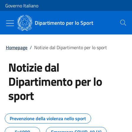
Vai al contenuto
Vai alla navigazione del sito
Governo Italiano
Dipartimento per lo Sport
Cerca
Homepage
/
Notizie dal Dipartimento per lo sport
Notizie dal
Dipartimento per lo
sport
Tutti i contenuti della pagina No
Prevenzione della violenza nello sport