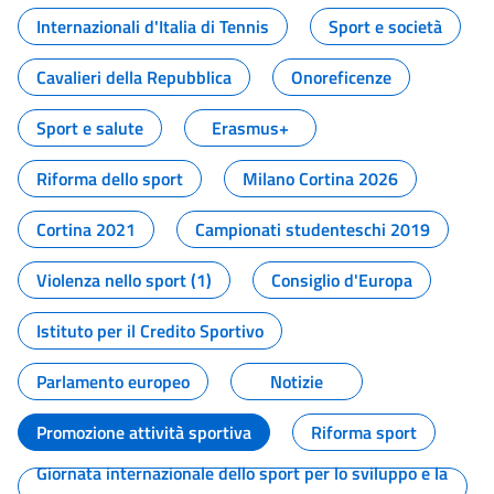
Internazionali d'Italia di Tennis
Sport e società
Cavalieri della Repubblica
Onoreficenze
Sport e salute
Erasmus+
Riforma dello sport
Milano Cortina 2026
Cortina 2021
Campionati studenteschi 2019
Violenza nello sport (1)
Consiglio d'Europa
Istituto per il Credito Sportivo
Parlamento europeo
Notizie
Promozione attività sportiva
Riforma sport
Giornata internazionale dello sport per lo sviluppo e la