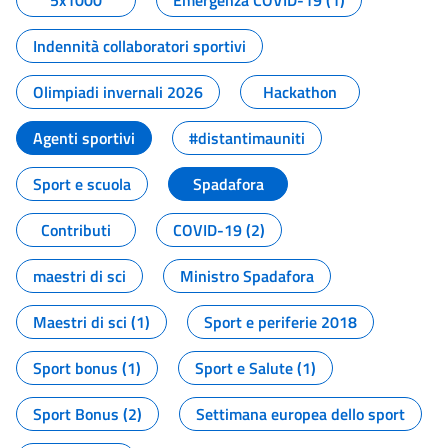
5x1000
Emergenza COVID-19 (1)
Indennità collaboratori sportivi
Olimpiadi invernali 2026
Hackathon
Agenti sportivi
#distantimauniti
Sport e scuola
Spadafora
Contributi
COVID-19 (2)
maestri di sci
Ministro Spadafora
Maestri di sci (1)
Sport e periferie 2018
Sport bonus (1)
Sport e Salute (1)
Sport Bonus (2)
Settimana europea dello sport