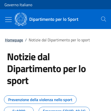
Vai al contenuto
Vai alla navigazione del sito
Governo Italiano
Dipartimento per lo Sport
Cerca
Homepage
/
Notizie dal Dipartimento per lo sport
Notizie dal
Dipartimento per lo
sport
Tutti i contenuti della pagina No
Prevenzione della violenza nello sport