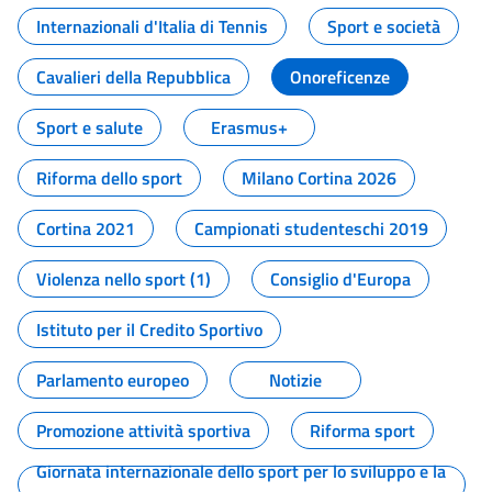
Internazionali d'Italia di Tennis
Sport e società
Cavalieri della Repubblica
Onoreficenze
Sport e salute
Erasmus+
Riforma dello sport
Milano Cortina 2026
Cortina 2021
Campionati studenteschi 2019
Violenza nello sport (1)
Consiglio d'Europa
Istituto per il Credito Sportivo
Parlamento europeo
Notizie
Promozione attività sportiva
Riforma sport
Giornata internazionale dello sport per lo sviluppo e la