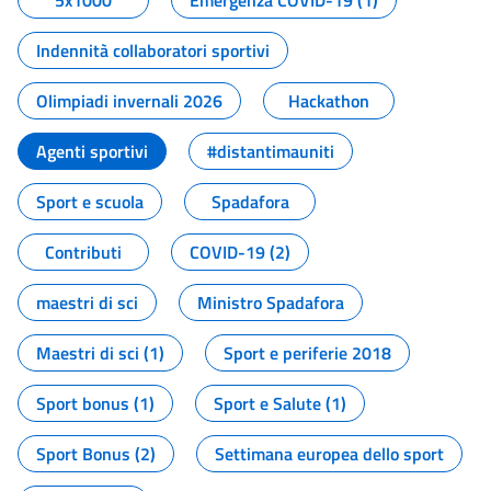
5x1000
Emergenza COVID-19 (1)
Indennità collaboratori sportivi
Olimpiadi invernali 2026
Hackathon
Agenti sportivi
#distantimauniti
Sport e scuola
Spadafora
Contributi
COVID-19 (2)
maestri di sci
Ministro Spadafora
Maestri di sci (1)
Sport e periferie 2018
Sport bonus (1)
Sport e Salute (1)
Sport Bonus (2)
Settimana europea dello sport