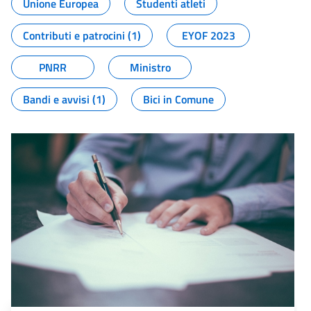
Unione Europea
Studenti atleti
Contributi e patrocini (1)
EYOF 2023
PNRR
Ministro
Bandi e avvisi (1)
Bici in Comune