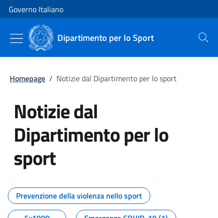
Vai al contenuto
Vai alla navigazione del sito
Governo Italiano
Dipartimento per lo Sport
Cerca
Homepage
/
Notizie dal Dipartimento per lo sport
Notizie dal
Dipartimento per lo
sport
Tutti i contenuti della pagina No
Prevenzione della violenza nello sport