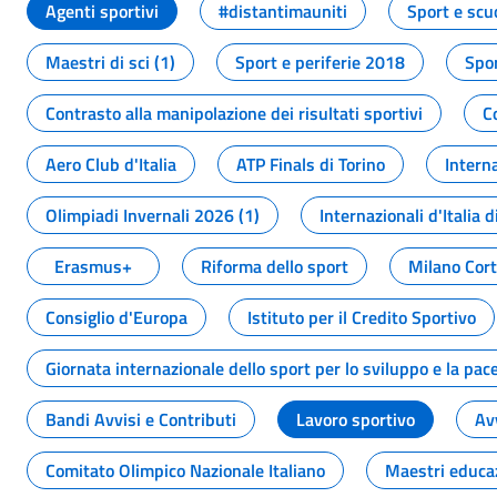
Agenti sportivi
#distantimauniti
Sport e scu
Maestri di sci (1)
Sport e periferie 2018
Spor
Contrasto alla manipolazione dei risultati sportivi
C
Aero Club d'Italia
ATP Finals di Torino
Interna
Olimpiadi Invernali 2026 (1)
Internazionali d'Italia d
Erasmus+
Riforma dello sport
Milano Cor
Consiglio d'Europa
Istituto per il Credito Sportivo
Giornata internazionale dello sport per lo sviluppo e la pac
Bandi Avvisi e Contributi
Lavoro sportivo
Av
Comitato Olimpico Nazionale Italiano
Maestri educa