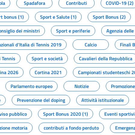
ola
Spadafora
Contributi
COVID-19 (2)
t bonus (1)
Sport e Salute (1)
Sport Bonus (2)
onsiglio dei ministri
Sport e periferie
Agenzia delle
zionali d'Italia di Tennis 2019
Calcio
Finali 
i Tennis
Sport e società
Cavalieri della Repubblica
tina 2026
Cortina 2021
Campionati studenteschi 
Parlamento europeo
Notizie
Promozione 
e
Prevenzione del doping
Attività istituzionale
viso pubblico
Sport Bonus 2020 (1)
Eventi sportivi
zione motoria
contributi a fondo perduto
Emergenz