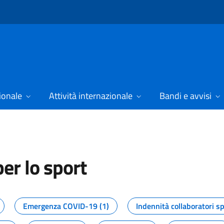
ionale
Attività internazionale
Bandi e avvisi
er lo sport
tizie dal Dipartimento per lo spor
Emergenza COVID-19 (1)
Indennità collaboratori sp