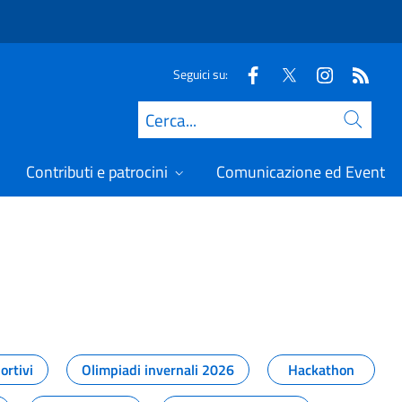
Seguici su:
Cerca
Contributi e patrocini
Comunicazione ed Eventi
t
ortivi
Olimpiadi invernali 2026
Hackathon