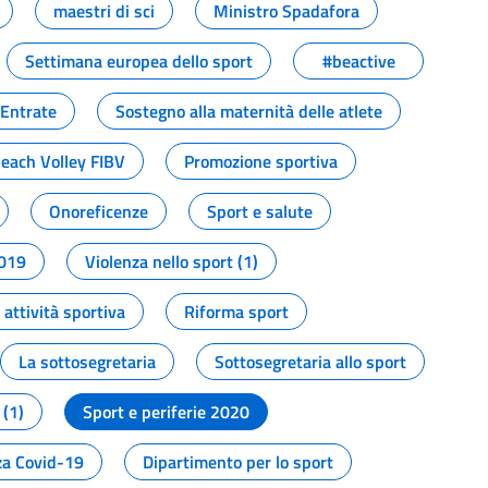
maestri di sci
Ministro Spadafora
Settimana europea dello sport
#beactive
 Entrate
Sostegno alla maternità delle atlete
Beach Volley FIBV
Promozione sportiva
Onoreficenze
Sport e salute
2019
Violenza nello sport (1)
attività sportiva
Riforma sport
La sottosegretaria
Sottosegretaria allo sport
 (1)
Sport e periferie 2020
a Covid-19
Dipartimento per lo sport