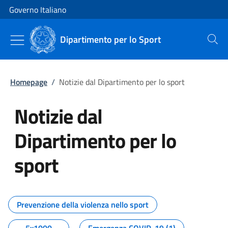
Vai al contenuto
Vai alla navigazione del sito
Governo Italiano
Dipartimento per lo Sport
Cerca
Homepage
/
Notizie dal Dipartimento per lo sport
Notizie dal
Dipartimento per lo
sport
Tutti i contenuti della pagina No
Prevenzione della violenza nello sport