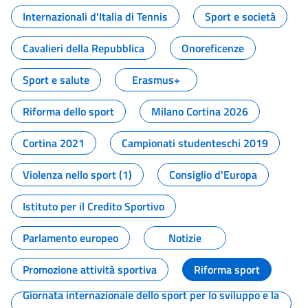
Internazionali d'Italia di Tennis
Sport e società
Cavalieri della Repubblica
Onoreficenze
Sport e salute
Erasmus+
Riforma dello sport
Milano Cortina 2026
Cortina 2021
Campionati studenteschi 2019
Violenza nello sport (1)
Consiglio d'Europa
Istituto per il Credito Sportivo
Parlamento europeo
Notizie
Promozione attività sportiva
Riforma sport
Giornata internazionale dello sport per lo sviluppo e la