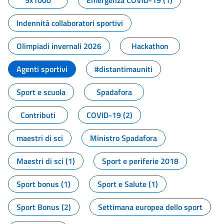
5x1000
Emergenza COVID-19 (1)
Indennità collaboratori sportivi
Olimpiadi invernali 2026
Hackathon
Agenti sportivi
#distantimauniti
Sport e scuola
Spadafora
Contributi
COVID-19 (2)
maestri di sci
Ministro Spadafora
Maestri di sci (1)
Sport e periferie 2018
Sport bonus (1)
Sport e Salute (1)
Sport Bonus (2)
Settimana europea dello sport