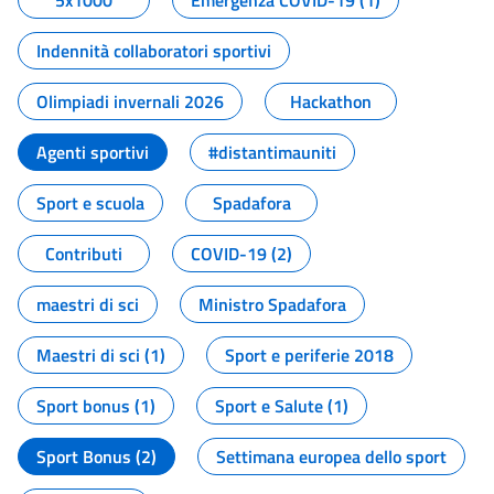
5x1000
Emergenza COVID-19 (1)
Indennità collaboratori sportivi
Olimpiadi invernali 2026
Hackathon
Agenti sportivi
#distantimauniti
Sport e scuola
Spadafora
Contributi
COVID-19 (2)
maestri di sci
Ministro Spadafora
Maestri di sci (1)
Sport e periferie 2018
Sport bonus (1)
Sport e Salute (1)
Sport Bonus (2)
Settimana europea dello sport