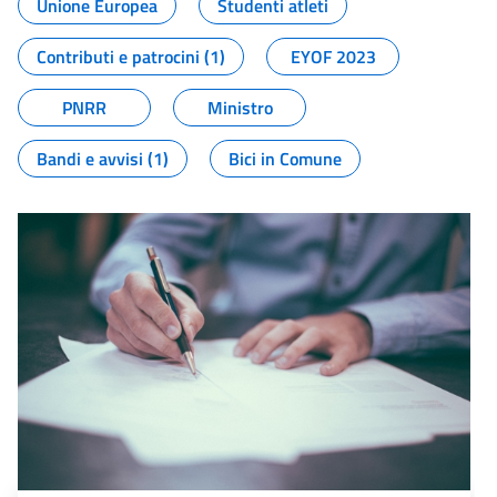
Unione Europea
Studenti atleti
Contributi e patrocini (1)
EYOF 2023
PNRR
Ministro
Bandi e avvisi (1)
Bici in Comune