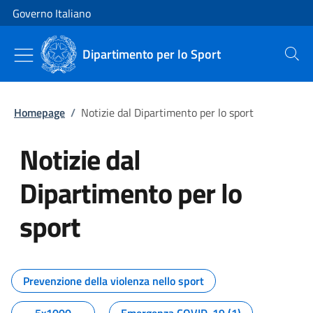
Vai al contenuto
Vai alla navigazione del sito
Governo Italiano
Dipartimento per lo Sport
Cerca
Homepage
/
Notizie dal Dipartimento per lo sport
Notizie dal
Dipartimento per lo
sport
Tutti i contenuti della pagina No
Prevenzione della violenza nello sport