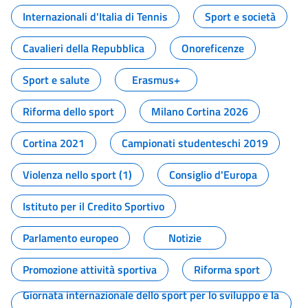
Internazionali d'Italia di Tennis
Sport e società
Cavalieri della Repubblica
Onoreficenze
Sport e salute
Erasmus+
Riforma dello sport
Milano Cortina 2026
Cortina 2021
Campionati studenteschi 2019
Violenza nello sport (1)
Consiglio d'Europa
Istituto per il Credito Sportivo
Parlamento europeo
Notizie
Promozione attività sportiva
Riforma sport
Giornata internazionale dello sport per lo sviluppo e la