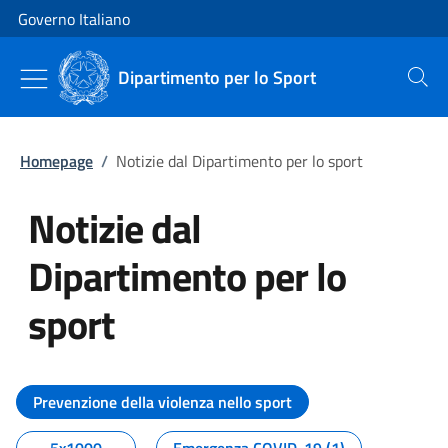
Vai al contenuto
Vai alla navigazione del sito
Governo Italiano
Dipartimento per lo Sport
Cerca
Homepage
/
Notizie dal Dipartimento per lo sport
Notizie dal
Dipartimento per lo
sport
Tutti i contenuti della pagina No
Prevenzione della violenza nello sport