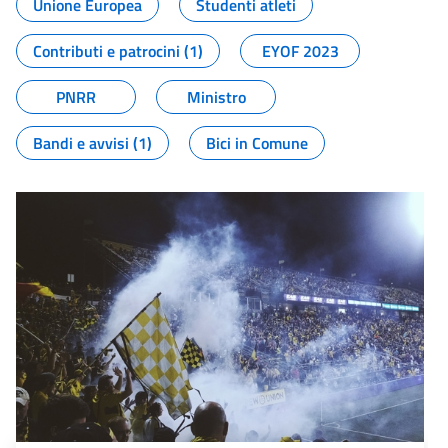
Unione Europea
Studenti atleti
Contributi e patrocini (1)
EYOF 2023
PNRR
Ministro
Bandi e avvisi (1)
Bici in Comune