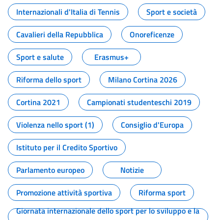
Internazionali d'Italia di Tennis
Sport e società
Cavalieri della Repubblica
Onoreficenze
Sport e salute
Erasmus+
Riforma dello sport
Milano Cortina 2026
Cortina 2021
Campionati studenteschi 2019
Violenza nello sport (1)
Consiglio d'Europa
Istituto per il Credito Sportivo
Parlamento europeo
Notizie
Promozione attività sportiva
Riforma sport
Giornata internazionale dello sport per lo sviluppo e la