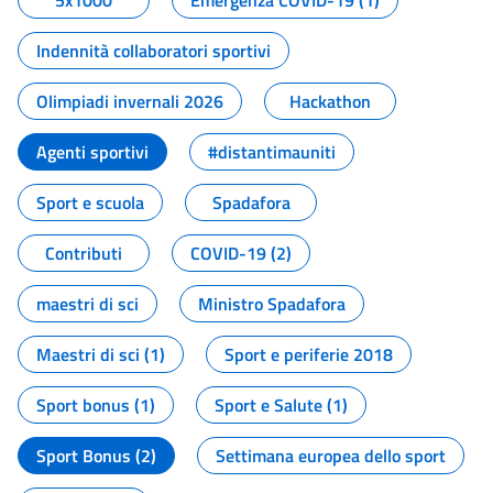
5x1000
Emergenza COVID-19 (1)
Indennità collaboratori sportivi
Olimpiadi invernali 2026
Hackathon
Agenti sportivi
#distantimauniti
Sport e scuola
Spadafora
Contributi
COVID-19 (2)
maestri di sci
Ministro Spadafora
Maestri di sci (1)
Sport e periferie 2018
Sport bonus (1)
Sport e Salute (1)
Sport Bonus (2)
Settimana europea dello sport