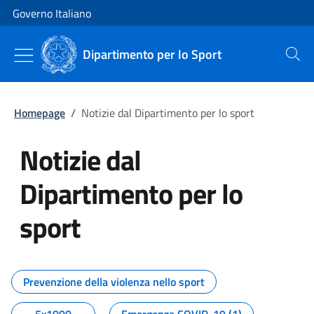
Vai al contenuto
Vai alla navigazione del sito
Governo Italiano
Dipartimento per lo Sport
Cerca
Homepage
/
Notizie dal Dipartimento per lo sport
Notizie dal
Dipartimento per lo
sport
Tutti i contenuti della pagina No
Prevenzione della violenza nello sport