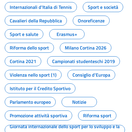
Internazionali d'Italia di Tennis
Sport e società
Cavalieri della Repubblica
Onoreficenze
Sport e salute
Erasmus+
Riforma dello sport
Milano Cortina 2026
Cortina 2021
Campionati studenteschi 2019
Violenza nello sport (1)
Consiglio d'Europa
Istituto per il Credito Sportivo
Parlamento europeo
Notizie
Promozione attività sportiva
Riforma sport
Giornata internazionale dello sport per lo sviluppo e la