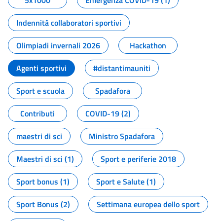
5x1000
Emergenza COVID-19 (1)
Indennità collaboratori sportivi
Olimpiadi invernali 2026
Hackathon
Agenti sportivi
#distantimauniti
Sport e scuola
Spadafora
Contributi
COVID-19 (2)
maestri di sci
Ministro Spadafora
Maestri di sci (1)
Sport e periferie 2018
Sport bonus (1)
Sport e Salute (1)
Sport Bonus (2)
Settimana europea dello sport