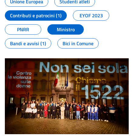
Unione Europea
Studenti atleti
Contributi e patrocini (1)
EYOF 2023
PNRR
Ministro
Bandi e avvisi (1)
Bici in Comune