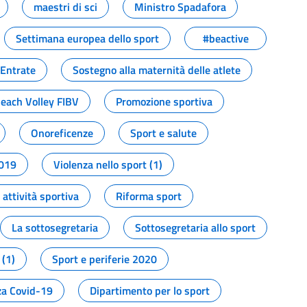
maestri di sci
Ministro Spadafora
Settimana europea dello sport
#beactive
 Entrate
Sostegno alla maternità delle atlete
Beach Volley FIBV
Promozione sportiva
Onoreficenze
Sport e salute
2019
Violenza nello sport (1)
attività sportiva
Riforma sport
La sottosegretaria
Sottosegretaria allo sport
 (1)
Sport e periferie 2020
a Covid-19
Dipartimento per lo sport