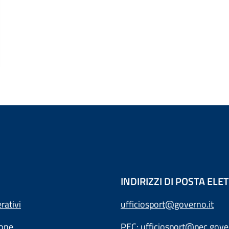
INDIRIZZI DI POSTA EL
rativi
ufficiosport@governo.it
ione
PEC:
ufficiosport@pec.gover