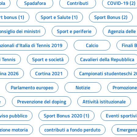
ola
Spadafora
Contributi
COVID-19 (2)
t bonus (1)
Sport e Salute (1)
Sport Bonus (2)
onsiglio dei ministri
Sport e periferie
Agenzia delle
zionali d'Italia di Tennis 2019
Calcio
Finali 
i Tennis
Sport e società
Cavalieri della Repubblica
tina 2026
Cortina 2021
Campionati studenteschi 
Parlamento europeo
Notizie
Promozione 
e
Prevenzione del doping
Attività istituzionale
viso pubblico
Sport Bonus 2020 (1)
Eventi sportivi
zione motoria
contributi a fondo perduto
Emergenz