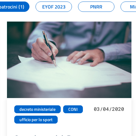
patrocini (1)
EYOF 2023
PNRR
Mi
03/04/2020
decreto ministeriale
CONI
ufficio per lo sport