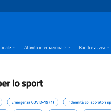
ionale
Attività internazionale
Bandi e avvisi
er lo sport
tizie dal Dipartimento per lo spor
Emergenza COVID-19 (1)
Indennità collaboratori sp