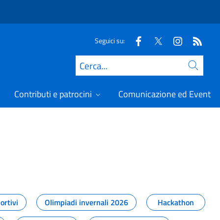
Seguici su:
Cerca
Contributi e patrocini
Comunicazione ed Eventi
t
ortivi
Olimpiadi invernali 2026
Hackathon