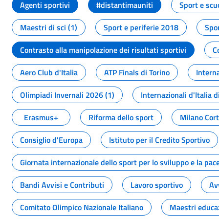
Agenti sportivi
#distantimauniti
Sport e scu
Maestri di sci (1)
Sport e periferie 2018
Spor
Contrasto alla manipolazione dei risultati sportivi
C
Aero Club d'Italia
ATP Finals di Torino
Interna
Olimpiadi Invernali 2026 (1)
Internazionali d'Italia d
Erasmus+
Riforma dello sport
Milano Cor
Consiglio d'Europa
Istituto per il Credito Sportivo
Giornata internazionale dello sport per lo sviluppo e la pac
Bandi Avvisi e Contributi
Lavoro sportivo
Av
Comitato Olimpico Nazionale Italiano
Maestri educa