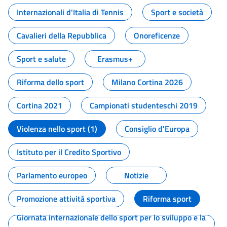
Internazionali d'Italia di Tennis
Sport e società
Cavalieri della Repubblica
Onoreficenze
Sport e salute
Erasmus+
Riforma dello sport
Milano Cortina 2026
Cortina 2021
Campionati studenteschi 2019
Violenza nello sport (1)
Consiglio d'Europa
Istituto per il Credito Sportivo
Parlamento europeo
Notizie
Promozione attività sportiva
Riforma sport
Giornata internazionale dello sport per lo sviluppo e la