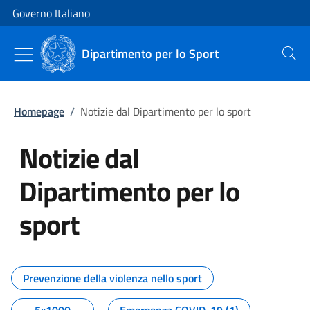
Vai al contenuto
Vai alla navigazione del sito
Governo Italiano
Dipartimento per lo Sport
Cerca
Homepage
/
Notizie dal Dipartimento per lo sport
Notizie dal
Dipartimento per lo
sport
Tutti i contenuti della pagina No
Prevenzione della violenza nello sport