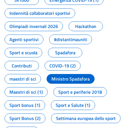
5x1000
Emergenza COVID-19 (1)
Indennità collaboratori sportivi
Olimpiadi invernali 2026
Hackathon
Agenti sportivi
#distantimauniti
Sport e scuola
Spadafora
Contributi
COVID-19 (2)
maestri di sci
Ministro Spadafora
Maestri di sci (1)
Sport e periferie 2018
Sport bonus (1)
Sport e Salute (1)
Sport Bonus (2)
Settimana europea dello sport