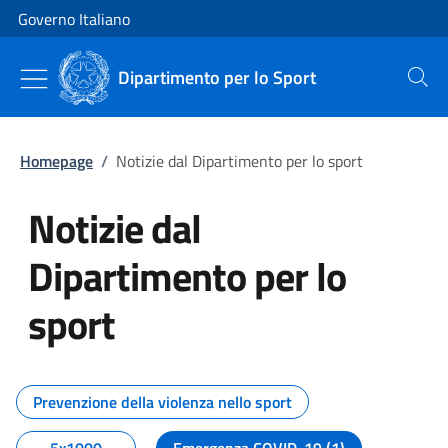
Vai al contenuto
Vai alla navigazione del sito
Governo Italiano
Dipartimento per lo Sport
Cerca
Homepage
/
Notizie dal Dipartimento per lo sport
Notizie dal
Dipartimento per lo
sport
Tutti i contenuti della pagina No
Prevenzione della violenza nello sport