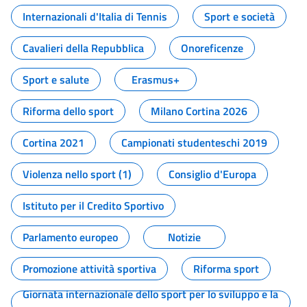
Internazionali d'Italia di Tennis
Sport e società
Cavalieri della Repubblica
Onoreficenze
Sport e salute
Erasmus+
Riforma dello sport
Milano Cortina 2026
Cortina 2021
Campionati studenteschi 2019
Violenza nello sport (1)
Consiglio d'Europa
Istituto per il Credito Sportivo
Parlamento europeo
Notizie
Promozione attività sportiva
Riforma sport
Giornata internazionale dello sport per lo sviluppo e la