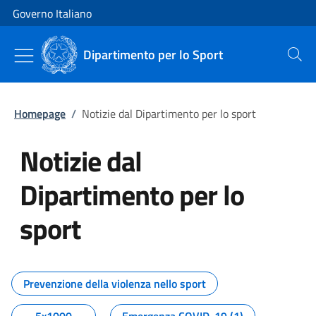
Vai al contenuto
Vai alla navigazione del sito
Governo Italiano
Dipartimento per lo Sport
Cerca
Homepage
/
Notizie dal Dipartimento per lo sport
Notizie dal
Dipartimento per lo
sport
Tutti i contenuti della pagina No
Prevenzione della violenza nello sport