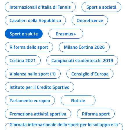
Internazionali d'Italia di Tennis
Sport e società
Cavalieri della Repubblica
Onoreficenze
Sport e salute
Erasmus+
Riforma dello sport
Milano Cortina 2026
Cortina 2021
Campionati studenteschi 2019
Violenza nello sport (1)
Consiglio d'Europa
Istituto per il Credito Sportivo
Parlamento europeo
Notizie
Promozione attività sportiva
Riforma sport
Giornata internazionale dello sport per lo sviluppo e la