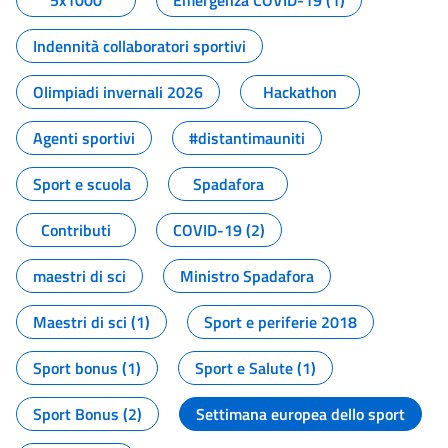
5x1000
Emergenza COVID-19 (1)
Indennità collaboratori sportivi
Olimpiadi invernali 2026
Hackathon
Agenti sportivi
#distantimauniti
Sport e scuola
Spadafora
Contributi
COVID-19 (2)
maestri di sci
Ministro Spadafora
Maestri di sci (1)
Sport e periferie 2018
Sport bonus (1)
Sport e Salute (1)
Sport Bonus (2)
Settimana europea dello sport