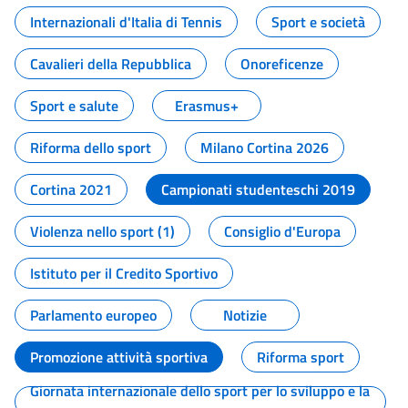
Internazionali d'Italia di Tennis
Sport e società
Cavalieri della Repubblica
Onoreficenze
Sport e salute
Erasmus+
Riforma dello sport
Milano Cortina 2026
Cortina 2021
Campionati studenteschi 2019
Violenza nello sport (1)
Consiglio d'Europa
Istituto per il Credito Sportivo
Parlamento europeo
Notizie
Promozione attività sportiva
Riforma sport
Giornata internazionale dello sport per lo sviluppo e la