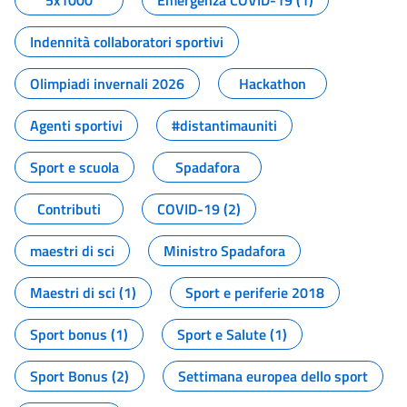
5x1000
Emergenza COVID-19 (1)
Indennità collaboratori sportivi
Olimpiadi invernali 2026
Hackathon
Agenti sportivi
#distantimauniti
Sport e scuola
Spadafora
Contributi
COVID-19 (2)
maestri di sci
Ministro Spadafora
Maestri di sci (1)
Sport e periferie 2018
Sport bonus (1)
Sport e Salute (1)
Sport Bonus (2)
Settimana europea dello sport