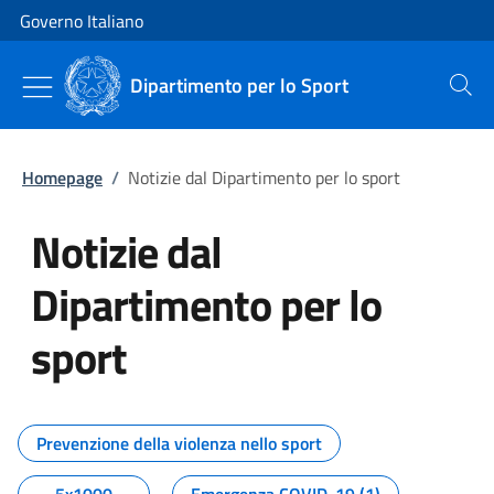
Vai al contenuto
Vai alla navigazione del sito
Governo Italiano
Dipartimento per lo Sport
Cerca
Homepage
/
Notizie dal Dipartimento per lo sport
Notizie dal
Dipartimento per lo
sport
Tutti i contenuti della pagina No
Prevenzione della violenza nello sport