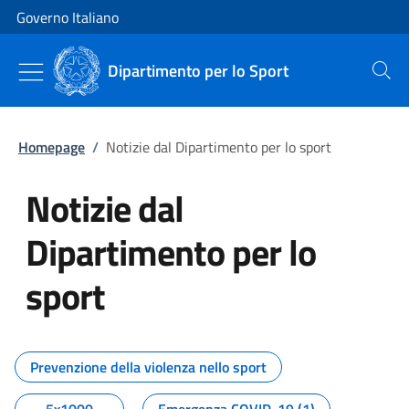
Vai al contenuto
Vai alla navigazione del sito
Governo Italiano
Dipartimento per lo Sport
Cerca
Homepage
/
Notizie dal Dipartimento per lo sport
Notizie dal
Dipartimento per lo
sport
Tutti i contenuti della pagina No
Prevenzione della violenza nello sport