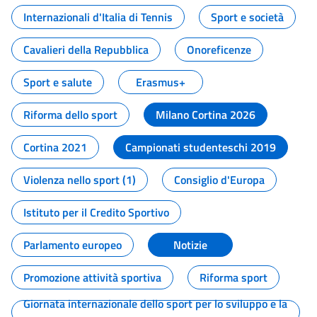
Internazionali d'Italia di Tennis
Sport e società
Cavalieri della Repubblica
Onoreficenze
Sport e salute
Erasmus+
Riforma dello sport
Milano Cortina 2026
Cortina 2021
Campionati studenteschi 2019
Violenza nello sport (1)
Consiglio d'Europa
Istituto per il Credito Sportivo
Parlamento europeo
Notizie
Promozione attività sportiva
Riforma sport
Giornata internazionale dello sport per lo sviluppo e la