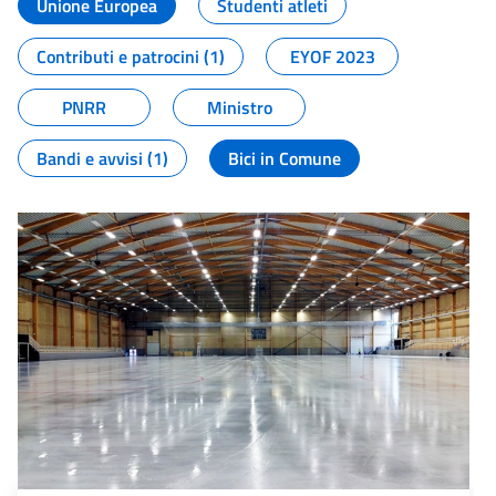
Unione Europea
Studenti atleti
Contributi e patrocini (1)
EYOF 2023
PNRR
Ministro
Bandi e avvisi (1)
Bici in Comune