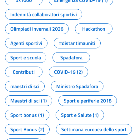
5x1000
Emergenza COVID-19 (1)
Indennità collaboratori sportivi
Olimpiadi invernali 2026
Hackathon
Agenti sportivi
#distantimauniti
Sport e scuola
Spadafora
Contributi
COVID-19 (2)
maestri di sci
Ministro Spadafora
Maestri di sci (1)
Sport e periferie 2018
Sport bonus (1)
Sport e Salute (1)
Sport Bonus (2)
Settimana europea dello sport