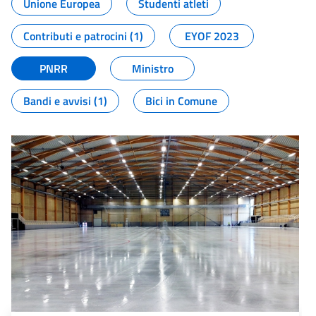
Unione Europea
Studenti atleti
Contributi e patrocini (1)
EYOF 2023
PNRR
Ministro
Bandi e avvisi (1)
Bici in Comune