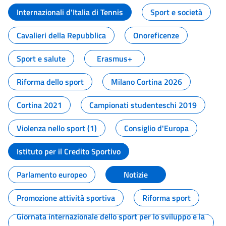
Internazionali d'Italia di Tennis
Sport e società
Cavalieri della Repubblica
Onoreficenze
Sport e salute
Erasmus+
Riforma dello sport
Milano Cortina 2026
Cortina 2021
Campionati studenteschi 2019
Violenza nello sport (1)
Consiglio d'Europa
Istituto per il Credito Sportivo
Parlamento europeo
Notizie
Promozione attività sportiva
Riforma sport
Giornata internazionale dello sport per lo sviluppo e la