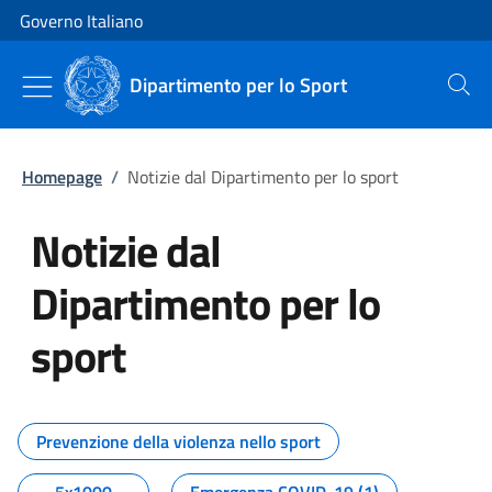
Vai al contenuto
Vai alla navigazione del sito
Governo Italiano
Dipartimento per lo Sport
Cerca
Homepage
/
Notizie dal Dipartimento per lo sport
Notizie dal
Dipartimento per lo
sport
Tutti i contenuti della pagina No
Prevenzione della violenza nello sport