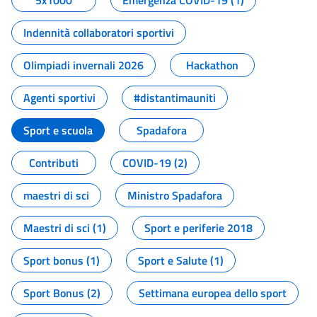
5x1000
Emergenza COVID-19 (1)
Indennità collaboratori sportivi
Olimpiadi invernali 2026
Hackathon
Agenti sportivi
#distantimauniti
Sport e scuola
Spadafora
Contributi
COVID-19 (2)
maestri di sci
Ministro Spadafora
Maestri di sci (1)
Sport e periferie 2018
Sport bonus (1)
Sport e Salute (1)
Sport Bonus (2)
Settimana europea dello sport