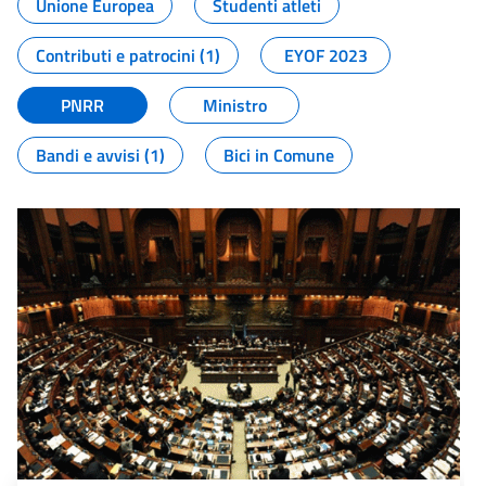
Unione Europea
Studenti atleti
Contributi e patrocini (1)
EYOF 2023
PNRR
Ministro
Bandi e avvisi (1)
Bici in Comune