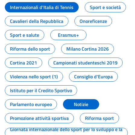
Internazionali d'Italia di Tennis
Sport e società
Cavalieri della Repubblica
Onoreficenze
Sport e salute
Erasmus+
Riforma dello sport
Milano Cortina 2026
Cortina 2021
Campionati studenteschi 2019
Violenza nello sport (1)
Consiglio d'Europa
Istituto per il Credito Sportivo
Parlamento europeo
Notizie
Promozione attività sportiva
Riforma sport
Giornata internazionale dello sport per lo sviluppo e la