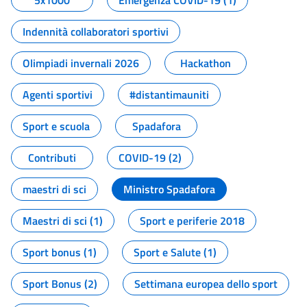
5x1000
Emergenza COVID-19 (1)
Indennità collaboratori sportivi
Olimpiadi invernali 2026
Hackathon
Agenti sportivi
#distantimauniti
Sport e scuola
Spadafora
Contributi
COVID-19 (2)
maestri di sci
Ministro Spadafora
Maestri di sci (1)
Sport e periferie 2018
Sport bonus (1)
Sport e Salute (1)
Sport Bonus (2)
Settimana europea dello sport