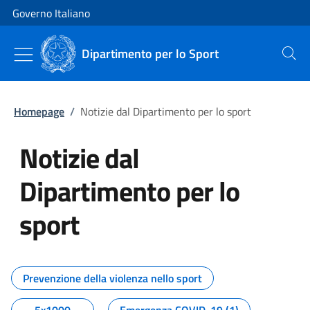
Vai al contenuto
Vai alla navigazione del sito
Governo Italiano
Dipartimento per lo Sport
Cerca
Homepage
/
Notizie dal Dipartimento per lo sport
Notizie dal
Dipartimento per lo
sport
Tutti i contenuti della pagina No
Prevenzione della violenza nello sport