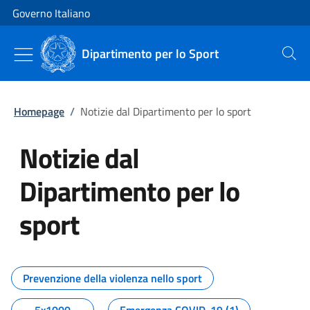
Vai al contenuto
Vai alla navigazione del sito
Governo Italiano
Dipartimento per lo Sport
Cerca
Homepage
/
Notizie dal Dipartimento per lo sport
Notizie dal
Dipartimento per lo
sport
Tutti i contenuti della pagina No
Prevenzione della violenza nello sport