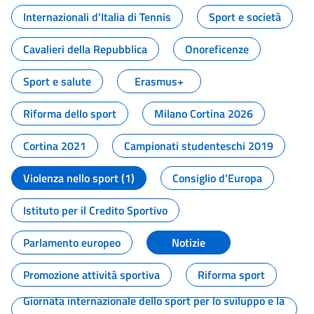
Internazionali d'Italia di Tennis
Sport e società
Cavalieri della Repubblica
Onoreficenze
Sport e salute
Erasmus+
Riforma dello sport
Milano Cortina 2026
Cortina 2021
Campionati studenteschi 2019
Violenza nello sport (1)
Consiglio d'Europa
Istituto per il Credito Sportivo
Parlamento europeo
Notizie
Promozione attività sportiva
Riforma sport
Giornata internazionale dello sport per lo sviluppo e la