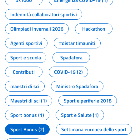
5x1000
Emergenza COVID-19 (1)
Indennità collaboratori sportivi
Olimpiadi invernali 2026
Hackathon
Agenti sportivi
#distantimauniti
Sport e scuola
Spadafora
Contributi
COVID-19 (2)
maestri di sci
Ministro Spadafora
Maestri di sci (1)
Sport e periferie 2018
Sport bonus (1)
Sport e Salute (1)
Sport Bonus (2)
Settimana europea dello sport