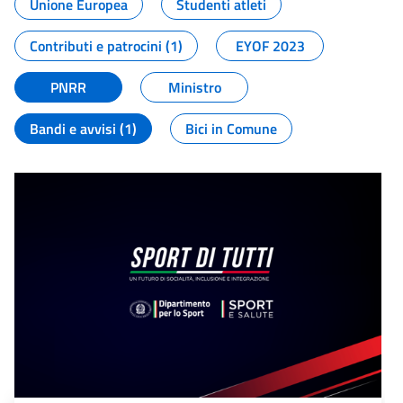
Unione Europea
Studenti atleti
Contributi e patrocini (1)
EYOF 2023
PNRR
Ministro
Bandi e avvisi (1)
Bici in Comune