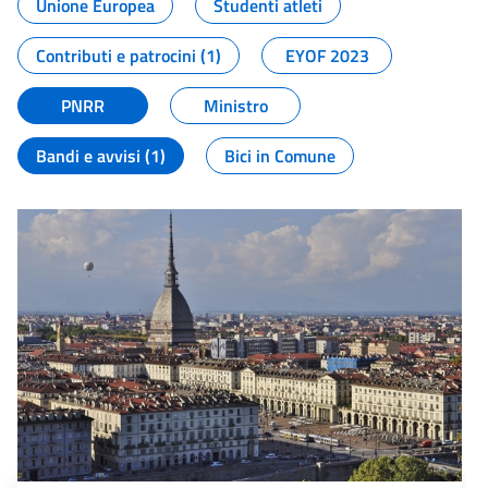
Unione Europea
Studenti atleti
Contributi e patrocini (1)
EYOF 2023
PNRR
Ministro
Bandi e avvisi (1)
Bici in Comune