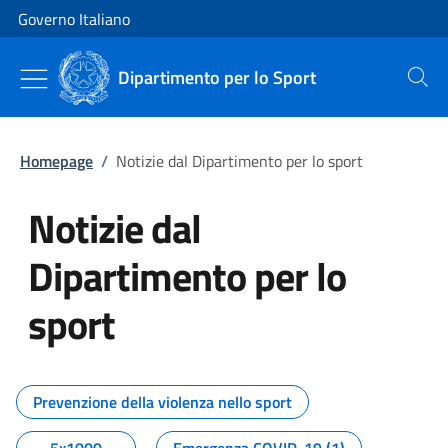
Vai al contenuto
Vai alla navigazione del sito
Governo Italiano
Dipartimento per lo Sport
Cerca
Homepage
/
Notizie dal Dipartimento per lo sport
Notizie dal
Dipartimento per lo
sport
Tutti i contenuti della pagina No
Prevenzione della violenza nello sport