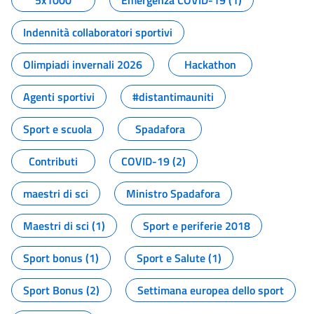
5x1000
Emergenza COVID-19 (1)
Indennità collaboratori sportivi
Olimpiadi invernali 2026
Hackathon
Agenti sportivi
#distantimauniti
Sport e scuola
Spadafora
Contributi
COVID-19 (2)
maestri di sci
Ministro Spadafora
Maestri di sci (1)
Sport e periferie 2018
Sport bonus (1)
Sport e Salute (1)
Sport Bonus (2)
Settimana europea dello sport