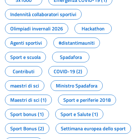
5x1000
Emergenza COVID-19 (1)
Indennità collaboratori sportivi
Olimpiadi invernali 2026
Hackathon
Agenti sportivi
#distantimauniti
Sport e scuola
Spadafora
Contributi
COVID-19 (2)
maestri di sci
Ministro Spadafora
Maestri di sci (1)
Sport e periferie 2018
Sport bonus (1)
Sport e Salute (1)
Sport Bonus (2)
Settimana europea dello sport