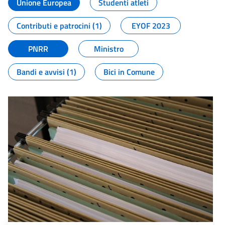
Unione Europea
Studenti atleti
Contributi e patrocini (1)
EYOF 2023
PNRR
Ministro
Bandi e avvisi (1)
Bici in Comune