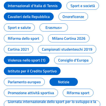
Internazionali d'Italia di Tennis
Sport e società
Cavalieri della Repubblica
Onoreficenze
Sport e salute
Erasmus+
Riforma dello sport
Milano Cortina 2026
Cortina 2021
Campionati studenteschi 2019
Violenza nello sport (1)
Consiglio d'Europa
Istituto per il Credito Sportivo
Parlamento europeo
Notizie
Promozione attività sportiva
Riforma sport
Giornata internazionale dello sport per lo sviluppo e la