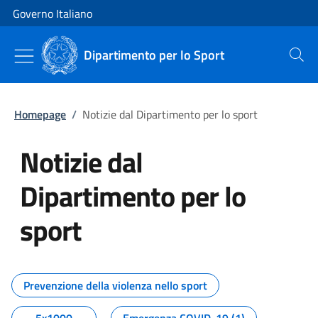
Vai al contenuto
Vai alla navigazione del sito
Governo Italiano
Dipartimento per lo Sport
Cerca
Homepage
/
Notizie dal Dipartimento per lo sport
Notizie dal
Dipartimento per lo
sport
Tutti i contenuti della pagina No
Prevenzione della violenza nello sport