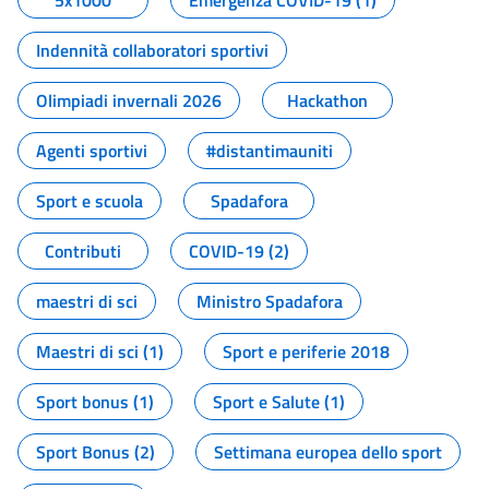
5x1000
Emergenza COVID-19 (1)
Indennità collaboratori sportivi
Olimpiadi invernali 2026
Hackathon
Agenti sportivi
#distantimauniti
Sport e scuola
Spadafora
Contributi
COVID-19 (2)
maestri di sci
Ministro Spadafora
Maestri di sci (1)
Sport e periferie 2018
Sport bonus (1)
Sport e Salute (1)
Sport Bonus (2)
Settimana europea dello sport