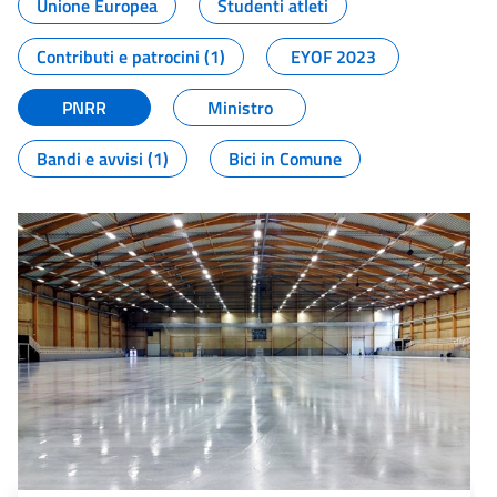
Unione Europea
Studenti atleti
Contributi e patrocini (1)
EYOF 2023
PNRR
Ministro
Bandi e avvisi (1)
Bici in Comune