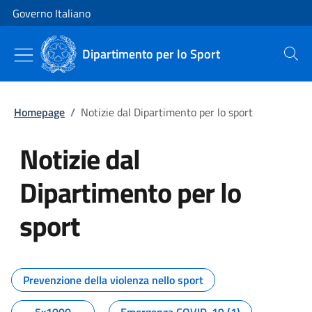
Vai al contenuto
Vai alla navigazione del sito
Governo Italiano
Dipartimento per lo Sport
Cerca
Homepage
/
Notizie dal Dipartimento per lo sport
Notizie dal
Dipartimento per lo
sport
Tutti i contenuti della pagina No
Prevenzione della violenza nello sport