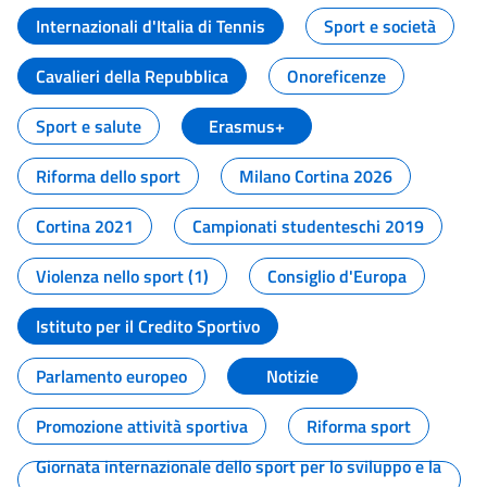
Internazionali d'Italia di Tennis
Sport e società
Cavalieri della Repubblica
Onoreficenze
Sport e salute
Erasmus+
Riforma dello sport
Milano Cortina 2026
Cortina 2021
Campionati studenteschi 2019
Violenza nello sport (1)
Consiglio d'Europa
Istituto per il Credito Sportivo
Parlamento europeo
Notizie
Promozione attività sportiva
Riforma sport
Giornata internazionale dello sport per lo sviluppo e la