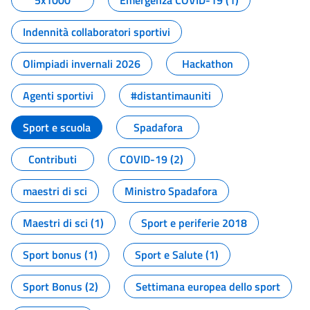
5x1000
Emergenza COVID-19 (1)
Indennità collaboratori sportivi
Olimpiadi invernali 2026
Hackathon
Agenti sportivi
#distantimauniti
Sport e scuola
Spadafora
Contributi
COVID-19 (2)
maestri di sci
Ministro Spadafora
Maestri di sci (1)
Sport e periferie 2018
Sport bonus (1)
Sport e Salute (1)
Sport Bonus (2)
Settimana europea dello sport