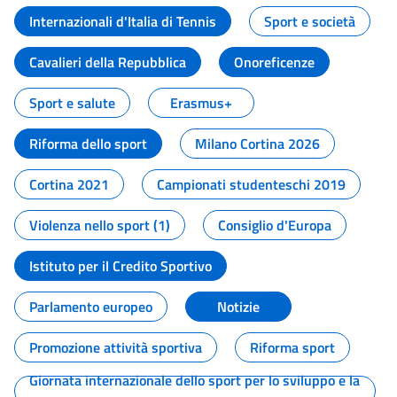
Internazionali d'Italia di Tennis
Sport e società
Cavalieri della Repubblica
Onoreficenze
Sport e salute
Erasmus+
Riforma dello sport
Milano Cortina 2026
Cortina 2021
Campionati studenteschi 2019
Violenza nello sport (1)
Consiglio d'Europa
Istituto per il Credito Sportivo
Parlamento europeo
Notizie
Promozione attività sportiva
Riforma sport
Giornata internazionale dello sport per lo sviluppo e la