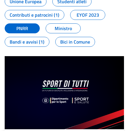
Unione Europea
Studenti atleti
Contributi e patrocini (1)
EYOF 2023
PNRR
Ministro
Bandi e avvisi (1)
Bici in Comune