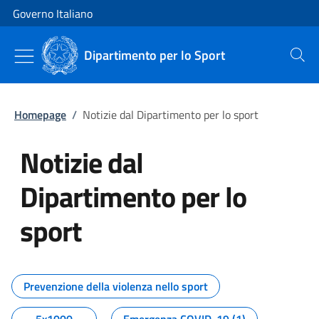
Vai al contenuto
Vai alla navigazione del sito
Governo Italiano
Dipartimento per lo Sport
Cerca
Homepage
/
Notizie dal Dipartimento per lo sport
Notizie dal
Dipartimento per lo
sport
Tutti i contenuti della pagina No
Prevenzione della violenza nello sport